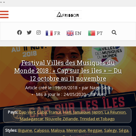
"
"
FR
EN
PT
Festival Villes des Musiques du
Monde 2018 : « Cap sur les îles » – Du
12 octobre au 11 novembre
Article créé le : 19/09/2018
par
Nago Seck
Mis à jour le : 24/05/2020
39 Vues
Pays:
Cap-Vert
,
Cuba
,
France
,
Haiti
,
Jamaïque
,
Japon
,
La Réunion
,
Madagascar
,
Nouvelle Zélande
,
Trinidad et Tobago
Styles:
Biguine
,
Calypso
,
Maloya
,
Merengue
,
Reggae
,
Salegy
,
Séga
,