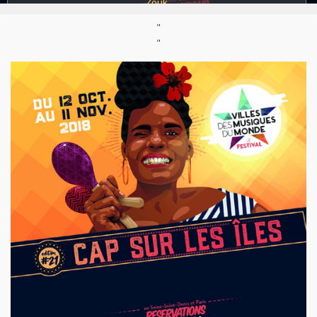
Zouk
"
Thème :
Edito
"