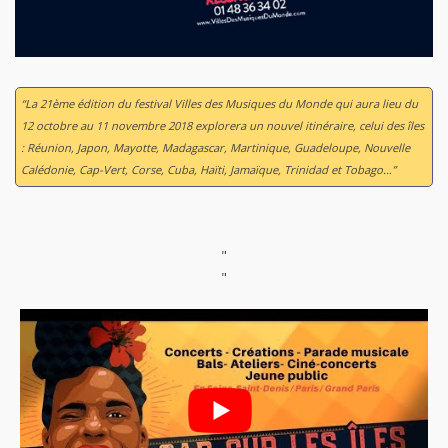
“La 21ème édition du festival Villes des Musiques du Monde qui aura lieu du
12 octobre au 11 novembre 2018 explorera un nouvel itinéraire, celui des îles
: Réunion, Japon, Mayotte, Madagascar, Martinique, Guadeloupe, Nouvelle
Calédonie, Cap-Vert, Corse, Cuba, Haïti, Jamaïque, Trinidad et Tobago…”
"
"