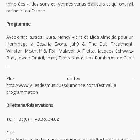
minorées », des sons et rythmes venus d’ailleurs et qui ont fait
racine ici en France.
Programme
Avec entre autres : Lura, Nancy Vieira et Elida Almeida pour un
Hommage à Cesaria Evora, Jah9 & The Dub Treatment,
Winston McAnuff & Fixi, Malavoi, A Filetta, Jacques Schwarz-
Bart, Jowee Omicil, Imar, Trans Kabar, Los Rumberos de Cuba
…
Plus d’infos :
http://www.villesdesmusiquesdumonde.com/festival/la-
programmation
Billetterie/Réservations
Tel : +33(0) 1. 48.36. 34.02
Site :
http://www.villesdesmusiquesdumonde.com/festival/informati