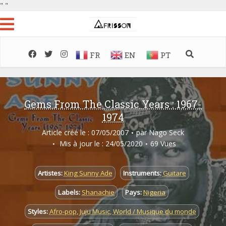
"
"
FR
EN
PT
Gems From The Classic Years : 1967-
1974
Article créé le : 07/05/2007
par
Nago Seck
Mis à jour le : 24/05/2020
69 Vues
Artistes:
King Sunny Ade
Instruments:
Guitare
Labels:
Shanachie
Pays:
Nigeria
Styles:
Afro-pop
,
Juju Music
,
World / Musique du monde