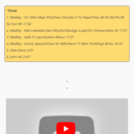
“
Titres:
1. Medley : Ori Mmi Maje N'te/Owo Omode O To Pepe/Timu Mi Ni Mo/Pe Mi
So Fun Mi 17:52
2. Medley : Nibi Lekeleke Gbe Nfosho/Gbobgo Lope/Ori Olowo/Asiko Ni 17:57
3. Medley : Isele Yi Leju/Asalam Alikun 17:21
4. Medley : Sunny Special/Owo Ko Nife/Awon Ti Won Yo/Alhaja Bintu 16:10
5. Dele Davis 3:01
6. John Ali 2:43 ”
"
"