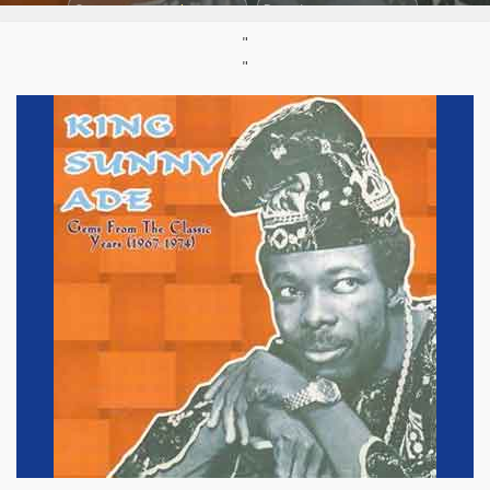
Support :
Compilation CD
Parution :
27/02/2007
"
"