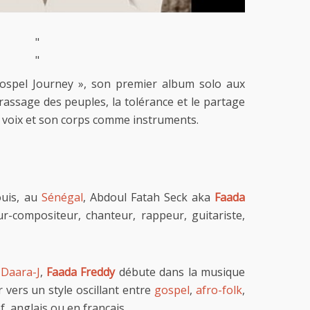
"
"
ospel Journey », son premier album solo aux
rassage des peuples, la tolérance et le partage
sa voix et son corps comme instruments.
ouis, au
Sénégal
, Abdoul Fatah Seck aka
Faada
-compositeur, chanteur, rappeur, guitariste,
Daara-J
,
Faada Freddy
débute dans la musique
 vers un style oscillant entre
gospel
,
afro-folk
,
f, anglais ou en français.