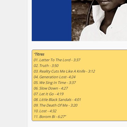
“
Titres
01. Letter To The Lord - 3:37
02. Truth - 3:50
03. Reality Cuts Me Like A Knife - 3:12
04. Generation Lost- 4:24
05. We Sing In Time - 3:37
06. Slow Down - 4:27
07. Let It Go - 4:19
08. Little Black Sandals - 4:01
09. The Death Of Me - 3:20
10. Lost - 4:32
11. Borom Bi - 6:27”