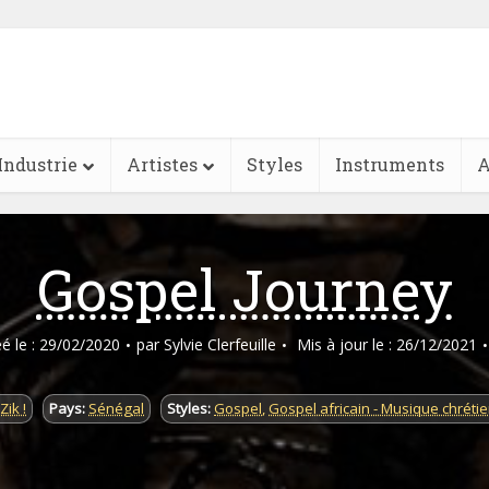
Industrie
Artistes
Styles
Instruments
A
Gospel Journey
éé le : 29/02/2020
par
Sylvie Clerfeuille
Mis à jour le : 26/12/2021
Zik !
Pays:
Sénégal
Styles:
Gospel
,
Gospel africain - Musique chréti