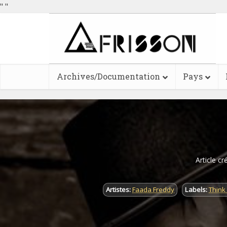
"
"
Archives/Documentation
Pays
Article cr
Artistes:
Faada Freddy
Labels:
Think 