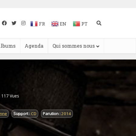
FR
EN
PT
lbums
Agenda
Qui sommes nous
117 Vues
enne
Support :
CD
Parution :
2014