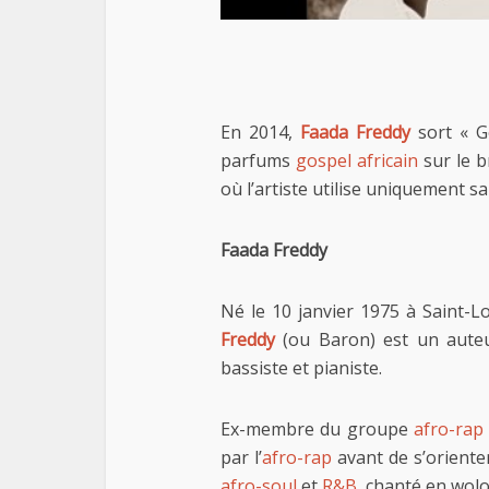
En 2014,
Faada Freddy
sort « G
parfums
gospel africain
sur le b
où l’artiste utilise uniquement 
Faada Freddy
Né le 10 janvier 1975 à Saint-L
Freddy
(ou Baron) est un auteur
bassiste et pianiste.
Ex-membre du groupe
afro-rap
par l’
afro-rap
avant de s’orienter
afro-soul
et
R&B
, chanté en wolo