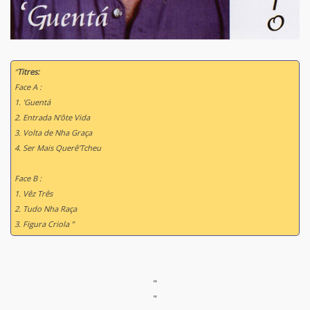
“
Titres:
Face A :
1. 'Guentá
2. Entrada N'ôte Vida
3. Volta de Nha Graça
4. Ser Mais Querê'Tcheu
Face B :
1. Vêz Três
2. Tudo Nha Raça
3. Figura Criola ”
"
"