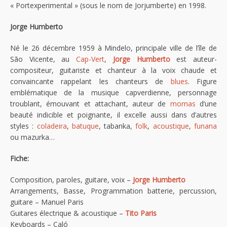
« Portexperimental » (sous le nom de Jorjumberte) en 1998.
Jorge Humberto
Né le 26 décembre 1959 à Mindelo, principale ville de l’île de
São Vicente, au
Cap-Vert
,
Jorge Humberto
est auteur-
compositeur, guitariste et chanteur à la voix chaude et
convaincante rappelant les chanteurs de
blues
. Figure
emblématique de la musique capverdienne, personnage
troublant, émouvant et attachant, auteur de
mornas
d’une
beauté indicible et poignante, il excelle aussi dans d’autres
styles :
coladeira
,
batuque
, tabanka,
folk
,
acoustique
,
funana
ou mazurka…
Fiche:
Composition, paroles, guitare, voix –
Jorge Humberto
Arrangements, Basse, Programmation batterie, percussion,
guitare – Manuel Paris
Guitares électrique & acoustique –
Tito Paris
Keyboards – Caló