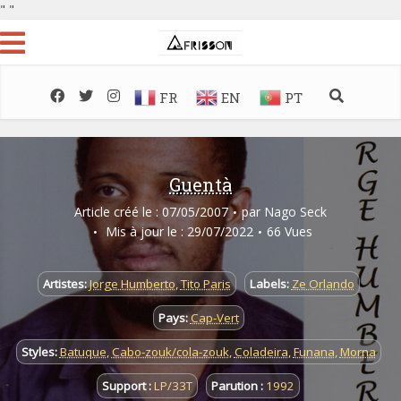
"
"
FR
EN
PT
Guentà
Article créé le : 07/05/2007
par
Nago Seck
Mis à jour le : 29/07/2022
66 Vues
Artistes:
Jorge Humberto
,
Tito Paris
Labels:
Ze Orlando
Pays:
Cap-Vert
Styles:
Batuque
,
Cabo-zouk/cola-zouk
,
Coladeira
,
Funana
,
Morna
Support :
LP/33T
Parution :
1992