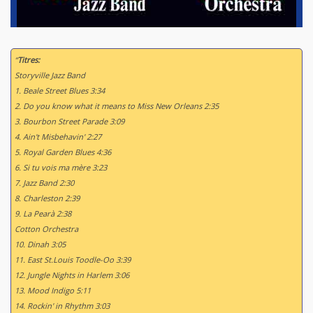
“
Titres:
Storyville Jazz Band
1. Beale Street Blues 3:34
2. Do you know what it means to Miss New Orleans 2:35
3. Bourbon Street Parade 3:09
4. Ain't Misbehavin' 2:27
5. Royal Garden Blues 4:36
6. Si tu vois ma mère 3:23
7. Jazz Band 2:30
8. Charleston 2:39
9. La Pearà 2:38
Cotton Orchestra
10. Dinah 3:05
11. East St.Louis Toodle-Oo 3:39
12. Jungle Nights in Harlem 3:06
13. Mood Indigo 5:11
14. Rockin' in Rhythm 3:03