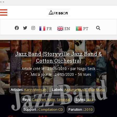
"
"
FR
EN
PT
Jazz Band (Storyville Jazz Band &
Cotton Orchestra)
Article créé le : 27/06/2010
par
Nago Seck
Mis à jour le : 24/05/2020
56 Vues
Artistes:
Karin Mensah
Labels:
Azzurra Music
,
Blue Music
Pays:
Cap-Vert
,
Italie
,
Sénégal
Styles:
Jazz
Support :
Compilation CD
Parution :
2010