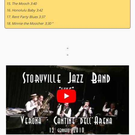
15. The Mooch 3:40
16. Honolulu Baby 3:42
17. Rent Party Blues 3:37
18. Minnie the Moocher 3:30 ”
"
"