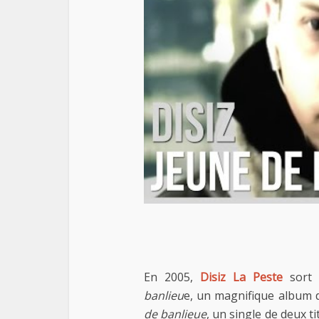
En 2005,
Disiz La Peste
sort
banlieu
e, un magnifique album de
de banlieue
, un single de deux t