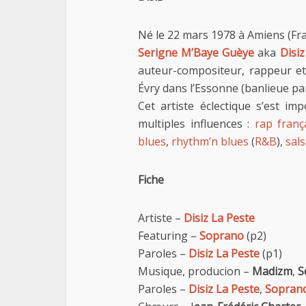
Né le 22 mars 1978 à Amiens (Fra
Serigne M’Baye Guèye
aka
Disiz
auteur-compositeur, rappeur et
Évry dans l’Essonne (banlieue par
Cet artiste éclectique s’est im
multiples influences :
rap franç
blues
,
rhythm’n blues
(
R&B
),
sal
Fiche
Artiste –
Disiz La Peste
Featuring –
Soprano
(p2)
Paroles –
Disiz La Peste
(p1)
Musique, producion –
Madizm
,
S
Paroles –
Disiz La Peste
,
Sopran