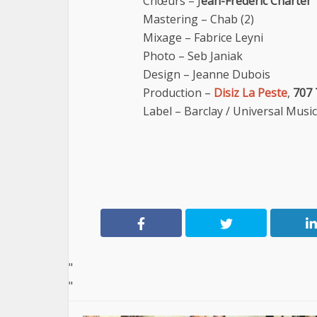
Chœurs – J
ean-Frédéric Charter
Mastering – Chab (2)
Mixage – Fabrice Leyni
Photo – Seb Janiak
Design – Jeanne Dubois
Production –
Disiz La Peste
,
707
Label – Barclay / Universal Music
"
"