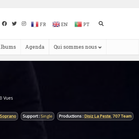
FR
EN
PT
lbums
Agenda
Qui sommes nous
0 Vues
Soprano
Support :
Single
Productions :
Disiz La Peste
,
707 Team