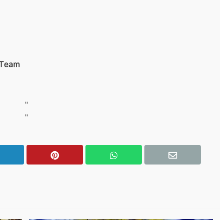
 Team
"
"