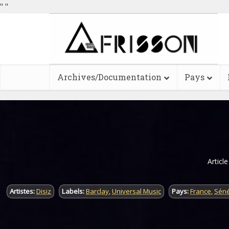
"
"
Archives/Documentation
Pays
Articl
Artistes:
Disiz
Labels:
Barclay
,
Universal Music
Pays:
France
,
Sén