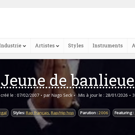
Industrie
Artistes
Styles
Instruments
A
Jeune de banlieue
e créé le : 07/02/2007
par
Nago Seck
Mis à jour le : 28/01/2026
3
égal
Styles:
Rap français
,
Rap/Hip hop
Parution :
2006
Featuring :