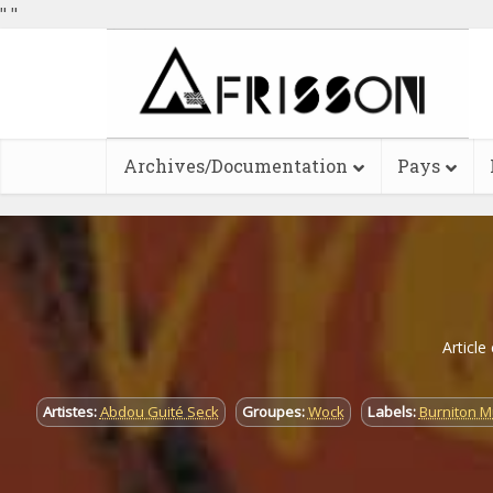
"
"
Archives/Documentation
Pays
Article
Artistes:
Abdou Guité Seck
Groupes:
Wock
Labels:
Burniton M