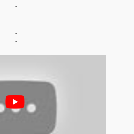
"
"
"
"