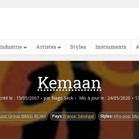
Industrie
Artistes
Styles
Instruments
A
Kemaan
 créé le : 15/05/2007
par
Nago Seck
Mis à jour le : 24/05/2020
1
usic Group (BMG)
,
RCAM
Pays:
France
,
Sénégal
Styles:
Afro-pop
,
Mba