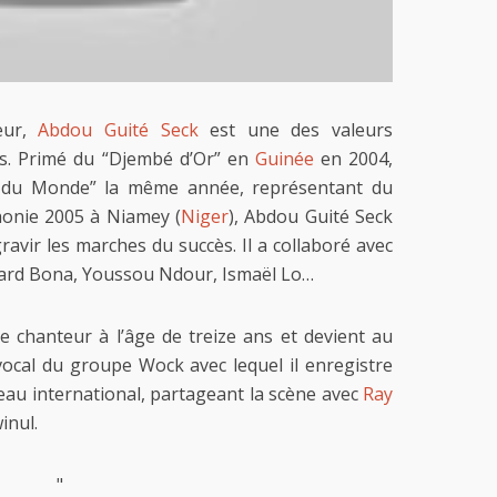
eur,
Abdou Guité Seck
est une des valeurs
s. Primé du “Djembé d’Or” en
Guinée
en 2004,
es du Monde” la même année, représentant du
honie 2005 à Niamey (
Niger
), Abdou Guité Seck
ravir les marches du succès. Il a collaboré avec
chard Bona, Youssou Ndour, Ismaël Lo…
chanteur à l’âge de treize ans et devient au
ocal du groupe Wock avec lequel il enregistre
eau international, partageant la scène avec
Ray
inul.
"