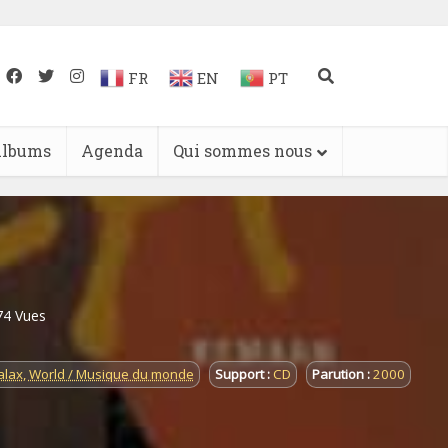
FR
EN
PT
lbums
Agenda
Qui sommes nous
74 Vues
lax
,
World / Musique du monde
Support :
CD
Parution :
2000