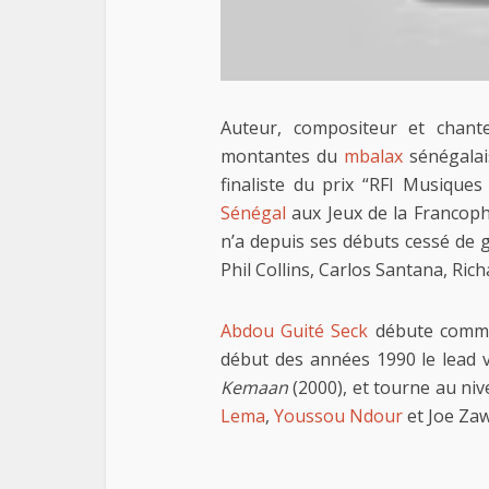
Auteur, compositeur et chant
montantes du
mbalax
sénégalai
finaliste du prix “RFI Musiqu
Sénégal
aux Jeux de la Francop
n’a depuis ses débuts cessé de g
Phil Collins, Carlos Santana, Ri
Abdou Guité Seck
débute comme 
début des années 1990 le lead v
Kemaan
(2000), et tourne au niv
Lema
,
Youssou Ndour
et Joe Zaw