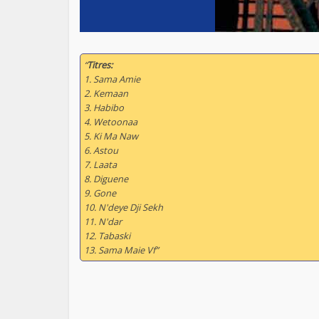
“
Titres:
1. Sama Amie
2. Kemaan
3. Habibo
4. Wetoonaa
5. Ki Ma Naw
6. Astou
7. Laata
8. Diguene
9. Gone
10. N'deye Dji Sekh
11. N'dar
12. Tabaski
13. Sama Maie Vf”