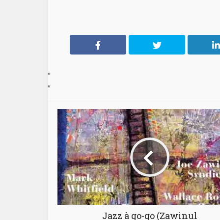
"
"
Jazz à go-go (Zawinul