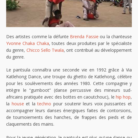
Des artistes comme la défunte
Brenda Fassie
ou la chanteuse
Yvonne Chaka Chaka
, toutes deux produites par le spécialiste
du genre,
Chicco Sello Twala
, ont contribué au développement
du genre.
Le pantsula connaîtra une seconde vie en 1992 grâce à Via
Katlehong Dance, une troupe du ghetto de Katlehong, célèbre
pour les soulèvements des années 1980. Cette compagnie y
intègre le “gumboot” (danse percussive des mineurs sud-
africains pratiquée avec des bottes en caoutchouc), le
hip hop
,
la
house
et la
techno
pour soutenir leurs voix puissantes et
accompagner leurs danses énergiques faites de contorsions,
de tournoiements des hanches, de frappes des pieds et de
claquements des mains.
Pour la jeune génération, le pantsula est plus qu’une danse ou