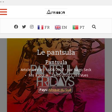
"
"
FR
EN
PT
Le pantsula
Pantsula
Article créé le : 14/08/2007
par
Nago Seck
Mis à jour le : 24/05/2020
263 Vues
Pays:
Afrique du Sud