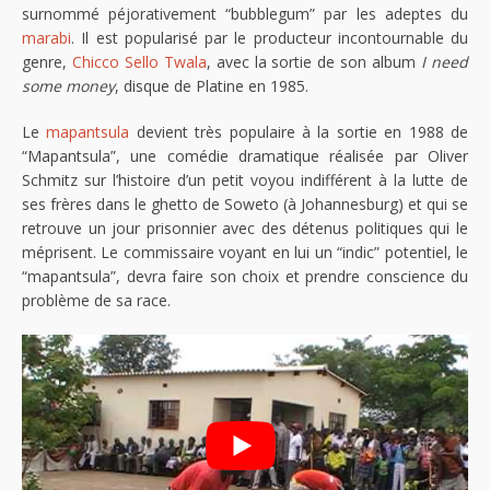
surnommé péjorativement “bubblegum” par les adeptes du
marabi
. Il est popularisé par le producteur incontournable du
genre,
Chicco Sello Twala
, avec la sortie de son album
I need
some money
, disque de Platine en 1985.
Le
mapantsula
devient très populaire à la sortie en 1988 de
“Mapantsula”, une comédie dramatique réalisée par Oliver
Schmitz sur l’histoire d’un petit voyou indifférent à la lutte de
ses frères dans le ghetto de Soweto (à Johannesburg) et qui se
retrouve un jour prisonnier avec des détenus politiques qui le
méprisent. Le commissaire voyant en lui un “indic” potentiel, le
“mapantsula”, devra faire son choix et prendre conscience du
problème de sa race.