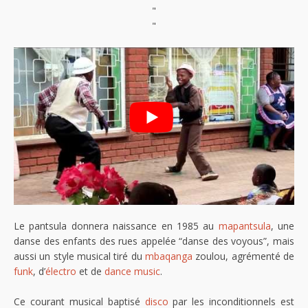
"
"
Le pantsula donnera naissance en 1985 au
mapantsula
, une
danse des enfants des rues appelée “danse des voyous”, mais
aussi un style musical tiré du
mbaqanga
zoulou, agrémenté de
funk
, d’
électro
et de
dance music
.
Ce courant musical baptisé
disco
par les inconditionnels est