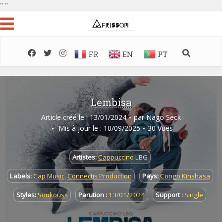
"
"
FR
EN
PT
Lembisa
Article créé le : 13/01/2024
par
Nago Seck
Mis à jour le : 10/09/2025
30 Vues
Artistes:
Cappuccino LBG
Labels:
Cap Music
,
Connectis Production
Pays:
Congo Kinshasa
Styles:
Soukouss
Parution :
13/01/2024
Support :
Single