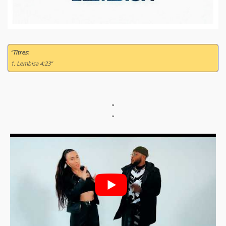
“
Titres:
1. Lembisa 4:23”
"
"