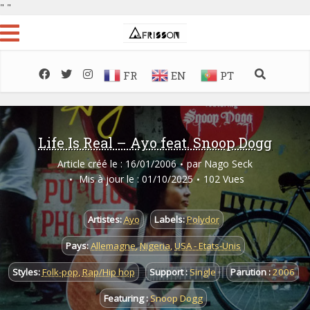
"
"
FR
EN
PT
Life Is Real – Ayo feat. Snoop Dogg
Article créé le : 16/01/2006
par
Nago Seck
Mis à jour le : 01/10/2025
102 Vues
Artistes:
Ayo
Labels:
Polydor
Pays:
Allemagne
,
Nigeria
,
USA - Etats-Unis
Styles:
Folk-pop
,
Rap/Hip hop
Support :
Single
Parution :
2006
Featuring :
Snoop Dogg