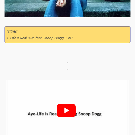
“
Titres:
1. Life Is Real (Ayo feat. Snoop Dogg) 3:30 ”
"
"