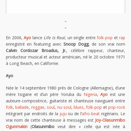
"
"
En 2006,
Ayo
lance
Life Is Real
, un single entre
folk-pop
et
rap
enregistré en featuring avec
Snoop Dogg
, de son vrai nom
Calvin Cordozar Broadus, Jr.
, célèbre rappeur, chanteur,
producteur musical et acteur américain, né le 20 octobre 1971
à Long Beach, en Californie.
Ayo
Née le 14 septembre 1980 près de Cologne (Allemagne), d’une
mère tsigane et d’un père Yoruba du
Nigeria
,
Ayo
est une
auteure-compositrice, guitariste et chanteuse naviguant entre
folk
,
ballade
,
reggae
,
soul
,
nu-soul
,
blues
,
folk-pop
et
pop-rock
intégrant par endroits de la
juju
ou de l’
afro-beat
nigérians. Le
vrai nom de cette chanteuse à messages est
Joy-Olasunmibo
Ogunmakin
(
Olasunmibo
veut dire « celle qui est née à