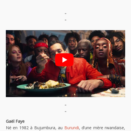
"
"
"
"
Gaël Faye
Né en 1982 à Bujumbura, au
Burundi
, d’une mère rwandaise,