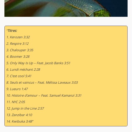
“
Titres:
1. Kerozen 3:32
2. Respire 3:12
3. Chalouper 3:35
4. Boomer 3:28
5. Only Way Is Up – Feat. Jacob Banks 3:51
6. Lundi méchant 2:28
7. C'est cool 5:41
8. Seuls et vaincus – Feat. Mélissa Laveaux 3:03
9. Lueurs 1:47
10. Histoire d'amour – Feat. Samuel Kamanzi 3:31
11. NYC 2:05
12. Jump in the Line 2:57
13. Zanzibar 4:10
14. Kwibuka 3:48”