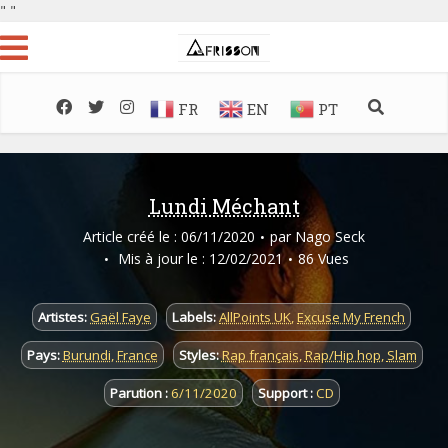
"
"
FR
EN
PT
Lundi Méchant
Article créé le : 06/11/2020
par
Nago Seck
Mis à jour le : 12/02/2021
86 Vues
Artistes:
Gaël Faye
Labels:
AllPoints UK
,
Excuse My French
Pays:
Burundi
,
France
Styles:
Rap français
,
Rap/Hip hop
,
Slam
Parution :
6/11/2020
Support :
CD