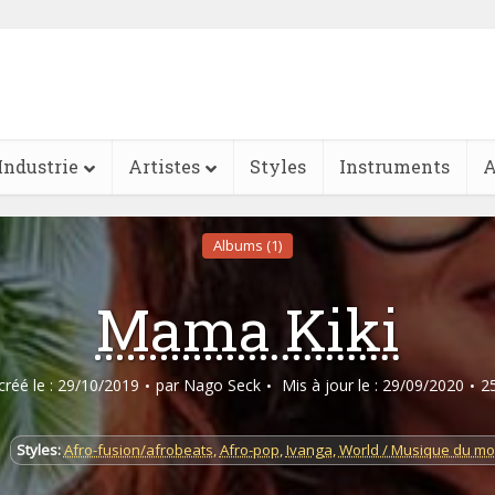
Industrie
Artistes
Styles
Instruments
A
Albums (1)
Mama Kiki
 créé le : 29/10/2019
par
Nago Seck
Mis à jour le : 29/09/2020
2
Styles:
Afro-fusion/afrobeats
,
Afro-pop
,
Ivanga
,
World / Musique du m