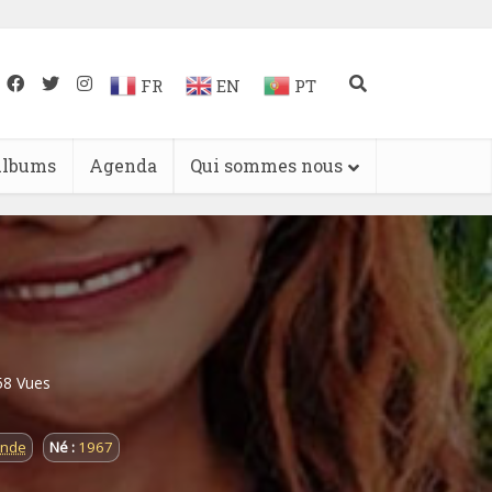
FR
EN
PT
lbums
Agenda
Qui sommes nous
58 Vues
onde
Né :
1967