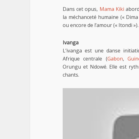
Dans cet opus,
Mama Kiki
aborde
la méchanceté humaine (« Dima w
ou encore de l’amour (« Itondi »)
Ivanga
L’ivanga est une danse initia
Afrique centrale (
Gabon
,
Guin
Orungu et Ndowé. Elle est ry
chants.