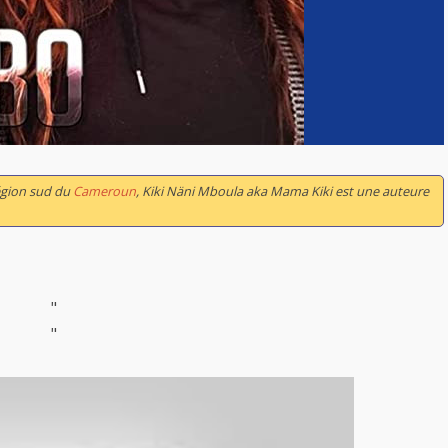
région sud du
Cameroun
, Kiki Näni Mboula aka Mama Kiki est une auteure
"
"