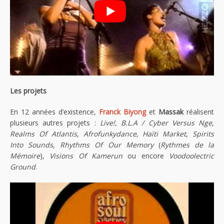
Les projets
En 12 années d’existence,
Franck Biyong
et
Massak
réalisent
plusieurs autres projets :
Live!, B.L.A / Cyber Versus Nge
,
Realms Of Atlantis
,
Afrofunkydance
,
Haïti Market
,
Spirits
Into Sounds
,
Rhythms Of Our Memory
(
Rythmes de la
Mémoire
),
Visions Of Kamerun
ou encore
Voodoolectric
Ground
.