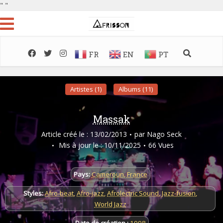
"
"
FR
EN
PT
Artistes (1)
Albums (11)
Massak
Article créé le : 13/02/2013
par
Nago Seck
Mis à jour le : 10/11/2025
66 Vues
Pays:
Cameroun
,
France
Styles:
Afro-beat
,
Afro-jazz
,
Afrolectric Sound
,
Jazz-fusion
,
World Jazz