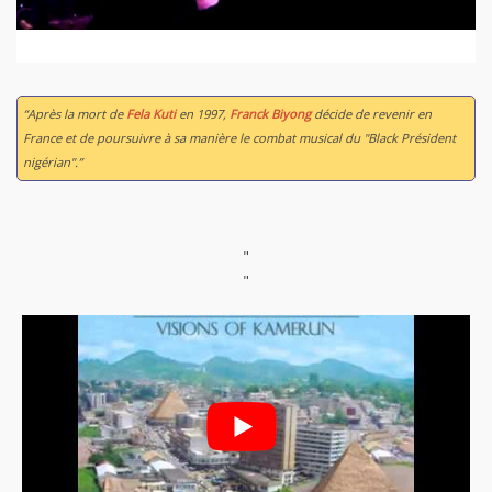
“Après la mort de
Fela Kuti
en 1997,
Franck Biyong
décide de revenir en
France et de poursuivre à sa manière le combat musical du "Black Président
nigérian".”
"
"