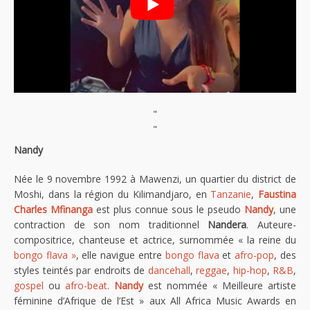
"
"
Nandy
Née le 9 novembre 1992 à Mawenzi, un quartier du district de
Moshi, dans la région du Kilimandjaro, en
Tanzanie
,
Faustina
Charles Mfinanga
est plus connue sous le pseudo
Nandy
, une
contraction de son nom traditionnel
Nandera
. Auteure-
compositrice, chanteuse et actrice, surnommée « la reine du
bongo flava »
, elle navigue entre
bongo flava
et
afro-pop
, des
styles teintés par endroits de
dancehall
,
reggae
,
hip-hop
,
R&B
,
gospel
ou
afro-beat
.
Nandy
est nommée « Meilleure artiste
féminine d’Afrique de l’Est » aux All Africa Music Awards en