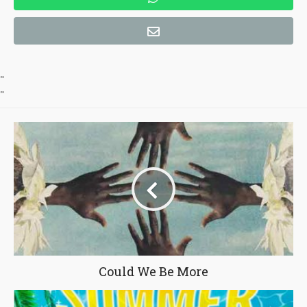
"
"
Could We Be More