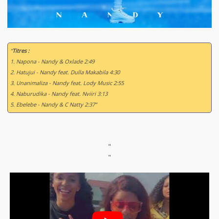
“
Titres :
1. Napona - Nandy & Oxlade 2:49
2. Hatujui - Nandy feat. Dulla Makabila 4:30
3. Unanimaliza - Nandy feat. Lody Music 2:55
4. Naburudika - Nandy feat. Nviiri 3:13
5. Ebelebe - Nandy & C Natty 2:37”
"
"