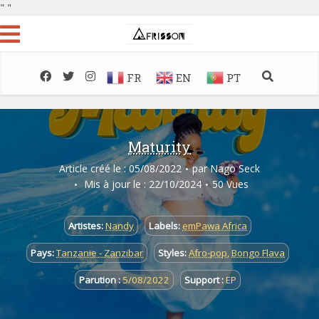
"
"
FR
EN
PT
Maturity
Article créé le : 05/08/2022
par
Nago Seck
Mis à jour le : 22/10/2024
50 Vues
Artistes:
Nandy
Labels:
emPawa Africa
Pays:
Tanzanie - Zanzibar
Styles:
Afro-pop
,
Bongo Flava
Parution :
5/08/2022
Support :
EP