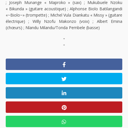
; Joseph Munange « Maproko » (sax) ; Mukubuele Nzoku
« Bikunda » (guitare acoustique) ; Alphonse Biolo Batilangandi
«~Biolo~» (trompette) ; Michel Vula Diankatu « Missy » (guitare
électrique) ; Willy Nzofu Makonzo (voix) ; Albert Emina
(chœurs) ; Nlandu Milandu/Tonda Pembele (basse)
"
"