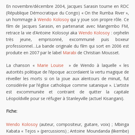
En novembre/décembre 2004, Jacques Sarasin tourne en RDC
(République Démocratique du Congo) « On the Rumba River »,
un hommage à
Wendo Kolosoy
qui y joue son propre rôle. Ce
film de Jacques Sarasin, en partenariat avec Mangembo FM,
retrace la vie d’Antoine Kolosoyi aka
Wendo Kolosoy
: orphelin
très jeune, emprisonné, excommunié puis boxeur
professionnel…La bande originale du film qui sort en 2006 est
produite en 2007 par le label
Marabi
de Christian Mousset.
La chanson «
Marie Louise
» de Wendo à laquelle « les
autorités politique de l’époque accordaient la vertu magique de
réveiller les morts si on la joue aux alentours de minuit, fut
considérée par l’église catholique comme satanique ». L’artiste
est excommuniée et contraint de quitter la capitale
Léopoldville pour se réfugier à Stanleyville (actuel Kisangani).
Fiche:
Wendo Kolosoy
(auteur, compositeur, guitare, voix) ; Mbinga
Kabata « Tejos » (percussions) ; Antoine Moundanda (likembe)