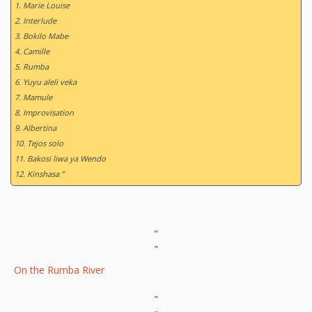
1. Marie Louise
2. Interlude
3. Bokilo Mabe
4. Camille
5. Rumba
6. Yuyu aleli veka
7. Mamule
8. Improvisation
9. Albertina
10. Tejos solo
11. Bakosi liwa ya Wendo
12. Kinshasa ”
"
"
On the Rumba River
"