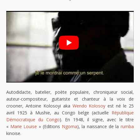
"
Autodidacte, batelier, poète populaire, chroniqueur social,
auteur-compositeur, guitariste et chanteur à la voix de
crooner, Antoine Kolosoyi aka
Wendo Kolosoy
est né le 25
avril 1925 à Mushie, au Congo belge (actuelle
République
Démocratique du Congo
). En 1948, il signe, avec le titre
«
Marie Louise
» (Editions
Ngoma
), la naissance de la
rumba
kinoise.