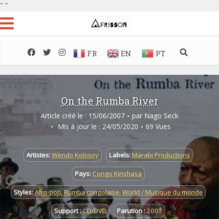
"
"
FR
EN
PT
On the Rumba River
Article créé le : 15/06/2007
par
Nago Seck
Mis à jour le : 24/05/2020
69 Vues
Artistes:
Wendo Kolosoy
Labels:
Marabi Productions
Pays:
Congo Kinshasa
Styles:
Afro-pop
,
Rumba congolaise
,
World / Musique du monde
Support :
CD/DVD
Parution :
2007