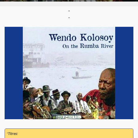
"
"
“
Titres: