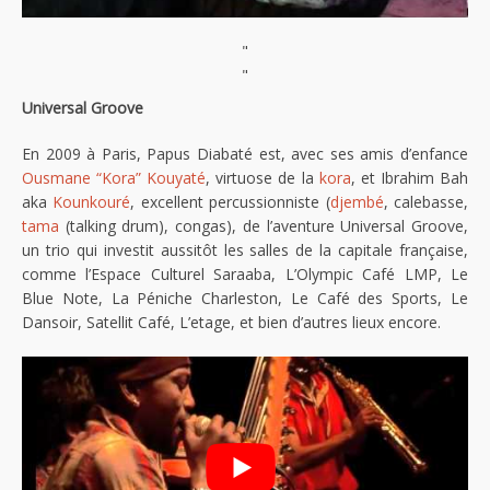
"
"
Universal Groove
En 2009 à Paris, Papus Diabaté est, avec ses amis d’enfance
Ousmane “Kora” Kouyaté
, virtuose de la
kora
, et Ibrahim Bah
aka
Kounkouré
, excellent percussionniste (
djembé
, calebasse,
tama
(talking drum), congas), de l’aventure Universal Groove,
un trio qui investit aussitôt les salles de la capitale française,
comme l’Espace Culturel Saraaba, L’Olympic Café LMP, Le
Blue Note, La Péniche Charleston, Le Café des Sports, Le
Dansoir, Satellit Café, L’etage, et bien d’autres lieux encore.