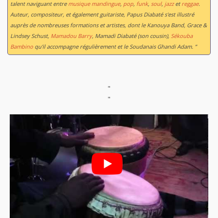
talent naviguant entre
musique mandingue
,
pop
,
funk
,
soul
,
jazz
et
reggae
.
Auteur, compositeur, et également guitariste, Papus Diabaté s'est illustré
auprès de nombreuses formations et artistes, dont le Kanouya Band, Grace &
Lindsey Schust,
Mamadou Barry
, Mamadi Diabaté (son cousin),
Sékouba
Bambino
qu'il accompagne régulièrement et le Soudanais Ghandi Adam. ”
"
"