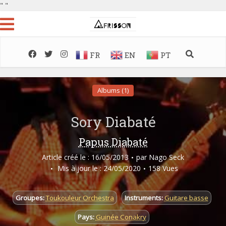
"
"
FR
EN
PT
Albums (1)
Sory Diabaté
Papus Diabaté
Article créé le : 16/05/2013
par
Nago Seck
Mis à jour le : 24/05/2020
158 Vues
Groupes:
Toukouleur Orchestra
Instruments:
Guitare basse
Pays:
Guinée Conakry