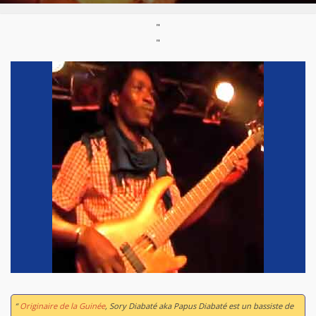
Styles:
Afro-jazz
,
Afro-pop
,
Musique mandingue
,
"
World / Musique du monde
"
“
Originaire de la Guinée
, Sory Diabaté aka Papus Diabaté est un bassiste de