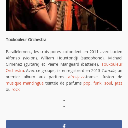
Toukouleur Orchestra
Parallèlement, les trois potes cofondent en 2011 avec Lucien
Alfonso (violon), William Hountondji (saxophone), Michael
Gimenez (guitare) et Pierre Mangeard (batterie),
Toukouleur
Orchestra
. Avec ce groupe, ils enregistrent en 2013
Tamala
, un
premier album aux parfums
afro-jazz
-transe, fusion de
musique mandingue
teintée de parfums
pop
,
funk
,
soul
,
jazz
ou
rock
.
"
"