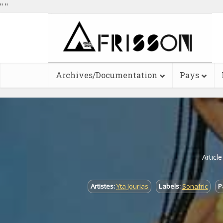
"
"
Archives/Documentation
Pays
Articl
Artistes:
Yta Jourias
Labels:
Sonafric
P