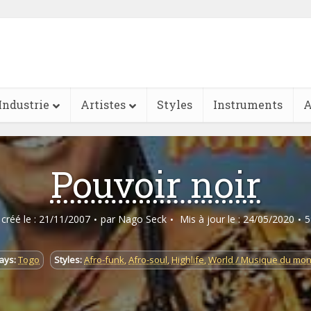
Industrie
Artistes
Styles
Instruments
A
Pouvoir noir
e créé le : 21/11/2007
par
Nago Seck
Mis à jour le : 24/05/2020
5
ays:
Togo
Styles:
Afro-funk
,
Afro-soul
,
Highlife
,
World / Musique du mo