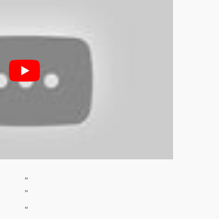
"
"
"