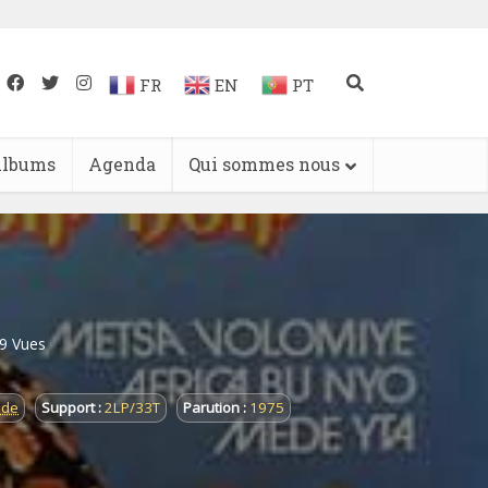
FR
EN
PT
lbums
Agenda
Qui sommes nous
9 Vues
nde
Support :
2LP/33T
Parution :
1975