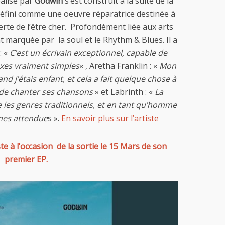
alisé par
Godwin
s’est construit à la suite de la
 défini comme une oeuvre réparatrice destinée à
erte de l’être cher. Profondément liée aux arts
t marquée par la soul et le Rhythm & Blues. Il a
: «
C’est un écrivain exceptionnel, capable de
exes vraiment simples
« , Aretha Franklin : «
Mon
nd j’étais enfant, et cela a fait quelque chose à
 de chanter ses chansons
» et Labrinth : «
La
les genres traditionnels, et en tant qu’homme
rmes attendue
s ».
En savoir plus sur l’artiste
ste à l’occasion de la sortie le 15 Mars de son
premier EP.