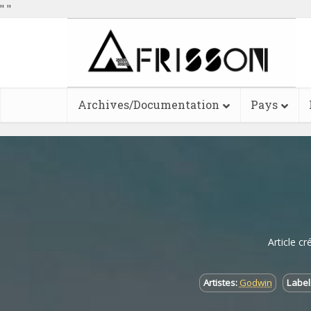
"
"
Archives/Documentation
Pays
Article cr
Artistes:
Godwin
Label