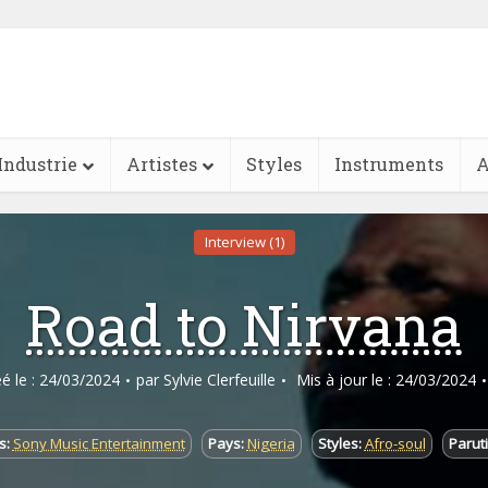
Industrie
Artistes
Styles
Instruments
A
Interview (1)
Road to Nirvana
éé le : 24/03/2024
par
Sylvie Clerfeuille
Mis à jour le : 24/03/2024
s:
Sony Music Entertainment
Pays:
Nigeria
Styles:
Afro-soul
Paruti