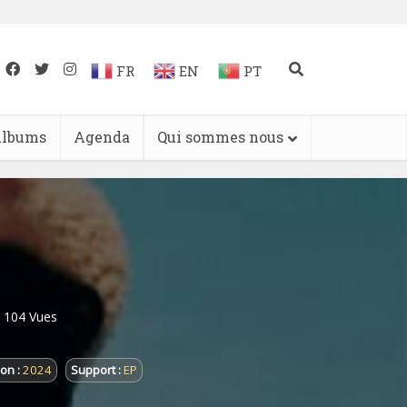
FR
EN
PT
lbums
Agenda
Qui sommes nous
104 Vues
on :
2024
Support :
EP