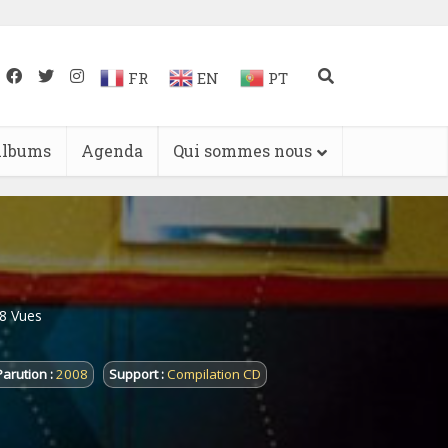
FR
EN
PT
lbums
Agenda
Qui sommes nous
8 Vues
Parution :
2008
Support :
Compilation CD