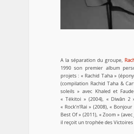
A la séparation du groupe,
Rac
1990 son premier album person
projets : « Rachid Taha » (épony
(compilation Rachid Taha & Cart
soleils » avec Khaled et Faud
« Tékitoi » (2004), « Diwân 2 »
« Rock’n’Rai » (2008), « Bonjour 
Best Of » (2011), « Zoom » (avec
il reçoit un trophée des Victoire