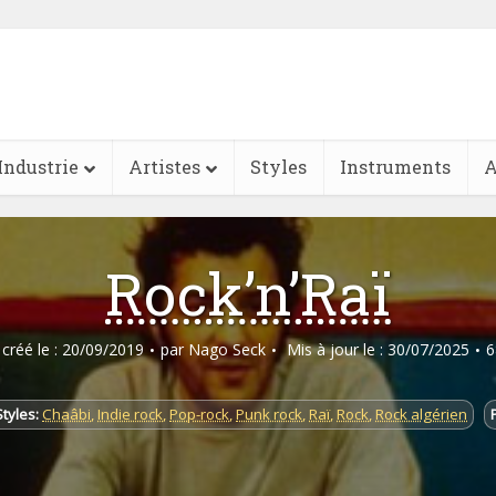
Industrie
Artistes
Styles
Instruments
A
Rock’n’Raï
e créé le : 20/09/2019
par
Nago Seck
Mis à jour le : 30/07/2025
6
Styles:
Chaâbi
,
Indie rock
,
Pop-rock
,
Punk rock
,
Raï
,
Rock
,
Rock algérien