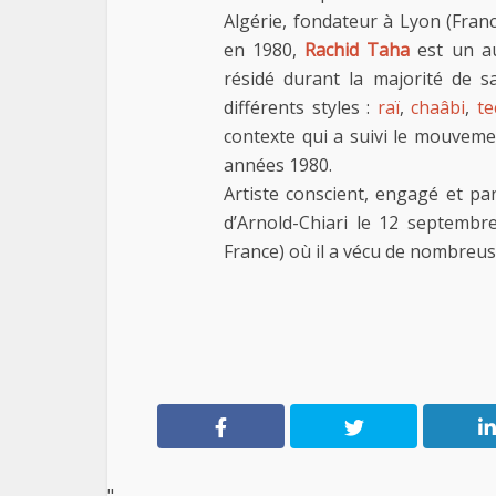
Algérie, fondateur à Lyon (Fra
en 1980,
Rachid Taha
est un au
résidé durant la majorité de s
différents styles :
raï
,
chaâbi
,
t
contexte qui a suivi le mouvem
années 1980.
Artiste conscient, engagé et pa
d’Arnold-Chiari le 12 septembre
France) où il a vécu de nombreu
"