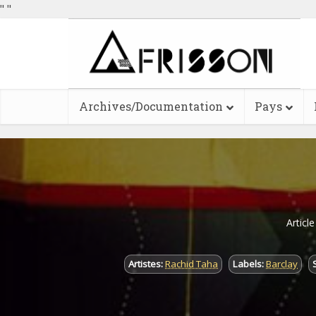
"
"
Archives/Documentation
Pays
Articl
Artistes:
Rachid Taha
Labels:
Barclay