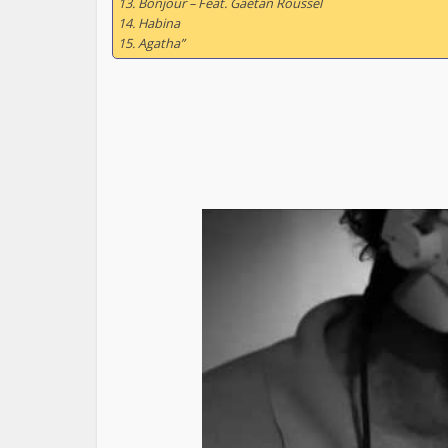
13. Bonjour – Feat. Gaëtan Roussel
14. Habina
15. Agatha”