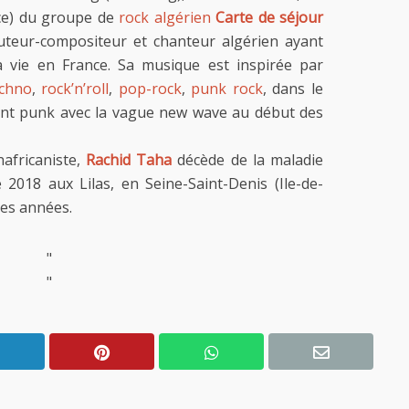
nce) du groupe de
rock algérien
Carte de séjour
teur-compositeur et chanteur algérien ayant
a vie en France. Sa musique est inspirée par
echno
,
rock’n’roll
,
pop-rock
,
punk rock
, dans le
ent punk avec la vague new wave au début des
nafricaniste,
Rachid Taha
décède de la maladie
 2018 aux Lilas, en Seine-Saint-Denis (Ile-de-
ses années.
"
"