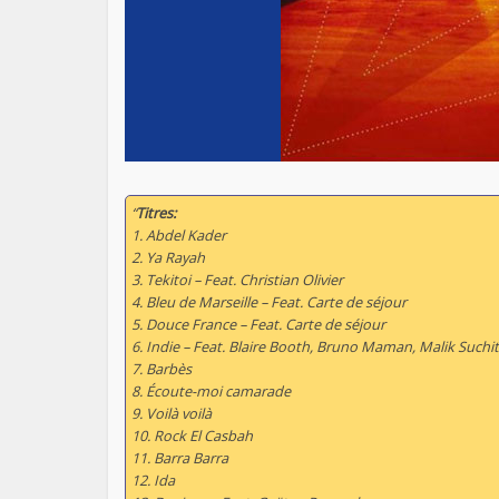
“
Titres:
1. Abdel Kader
2. Ya Rayah
3. Tekitoi – Feat. Christian Olivier
4. Bleu de Marseille – Feat. Carte de séjour
5. Douce France – Feat. Carte de séjour
6. Indie – Feat. Blaire Booth, Bruno Maman, Malik Suchit
7. Barbès
8. Écoute-moi camarade
9. Voilà voilà
10. Rock El Casbah
11. Barra Barra
12. Ida