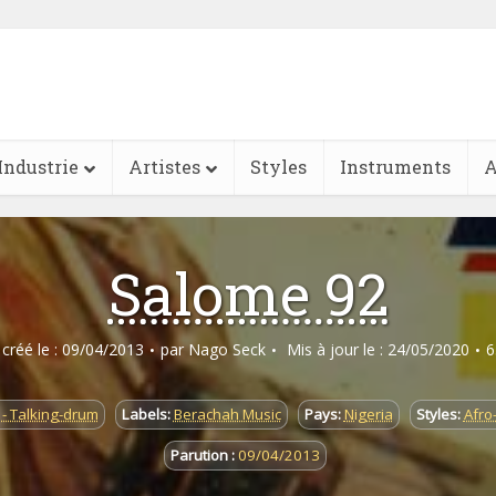
Industrie
Artistes
Styles
Instruments
A
Salome 92
e créé le : 09/04/2013
par
Nago Seck
Mis à jour le : 24/05/2020
6
- Talking-drum
Labels:
Berachah Music
Pays:
Nigeria
Styles:
Afro
Parution :
09/04/2013