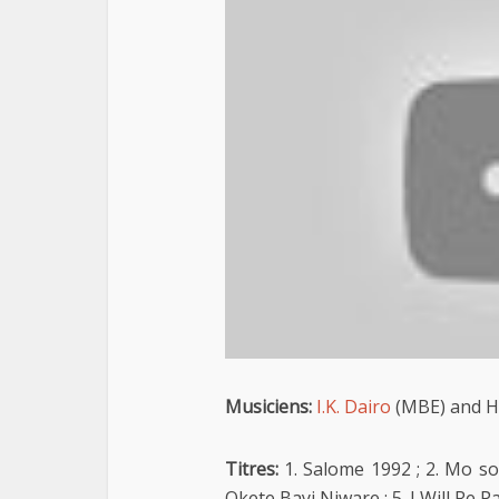
Musiciens:
I.K. Dairo
(MBE) and H
Titres:
1. Salome 1992 ; 2. Mo so
Okete Bayi Niware ; 5. I Will Re 