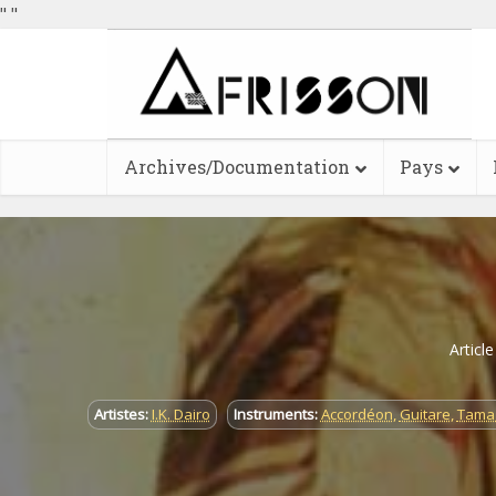
"
"
Archives/Documentation
Pays
Articl
Artistes:
I.K. Dairo
Instruments:
Accordéon
,
Guitare
,
Tama 