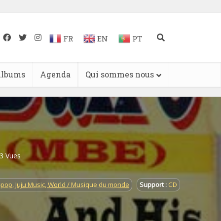
FR
EN
PT
lbums
Agenda
Qui sommes nous
3 Vues
-pop
,
Juju Music
,
World / Musique du monde
Support :
CD