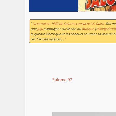
“
La sortie en 1962 de
Salome
consacre I.K. Dairo
“Roi de
une
juju
s’appuyant sur le son du
dundun
(
talking drum
la guitare électrique et les choeurs soutient sa voix de
par l'artiste nigérian… ”
Salome 92