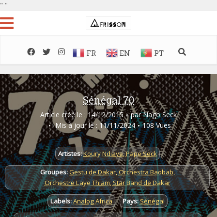
"
"
FR
EN
PT
Sénégal 70
Article créé le : 14/12/2015
par
Nago Seck
Mis à jour le : 11/11/2024
108 Vues
Artistes:
Koury Ndiaye
,
Pape Seck
Groupes:
Gestu de Dakar
,
Orchestra Baobab
,
Orchestre Laye Thiam
,
Star Band de Dakar
Labels:
Analog Africa
Pays:
Sénégal