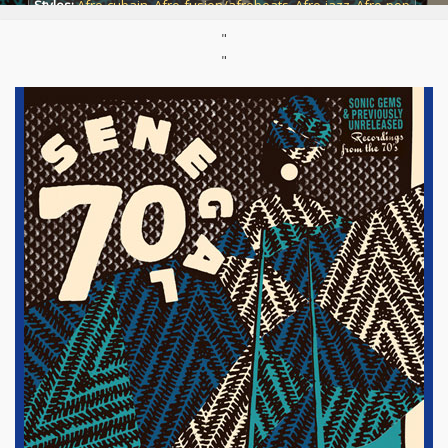
Styles:
Afro-cubain
,
Afro-fusion/afrobeats
,
Afro-jazz
,
Afro-pop
"
Support :
Compilation 2x33T/LP
Parution :
11/12/2015
"