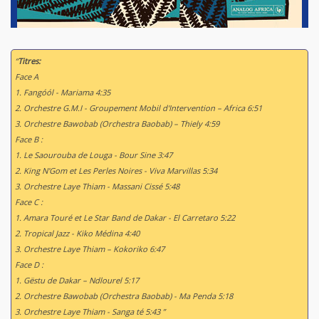
“
Titres:
Face A
1. Fangóól - Mariama 4:35
2. Orchestre G.M.I - Groupement Mobil d'Intervention – Africa 6:51
3. Orchestre Bawobab (Orchestra Baobab) – Thiely 4:59
Face B :
1. Le Saourouba de Louga - Bour Sine 3:47
2. King N'Gom et Les Perles Noires - Viva Marvillas 5:34
3. Orchestre Laye Thiam - Massani Cissé 5:48
Face C :
1. Amara Touré et Le Star Band de Dakar - El Carretaro 5:22
2. Tropical Jazz - Kiko Médina 4:40
3. Orchestre Laye Thiam – Kokoriko 6:47
Face D :
1. Gëstu de Dakar – Ndlourel 5:17
2. Orchestre Bawobab (Orchestra Baobab) - Ma Penda 5:18
3. Orchestre Laye Thiam - Sanga té 5:43 ”