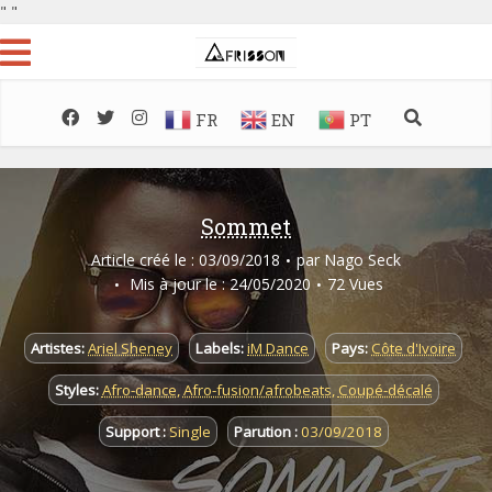
"
"
FR
EN
PT
Sommet
Article créé le : 03/09/2018
par
Nago Seck
Mis à jour le : 24/05/2020
72 Vues
Artistes:
Ariel Sheney
Labels:
iM Dance
Pays:
Côte d'Ivoire
Styles:
Afro-dance
,
Afro-fusion/afrobeats
,
Coupé-décalé
Support :
Single
Parution :
03/09/2018