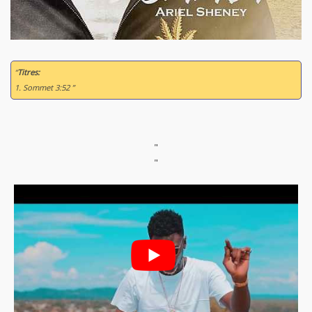
“
Titres:
1. Sommet 3:52 ”
"
"