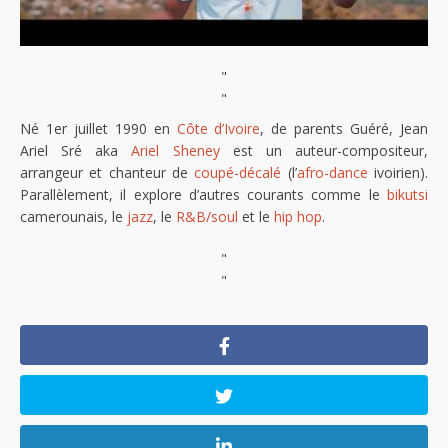
"
"
Né 1er juillet 1990 en
Côte d’Ivoire
, de parents Guéré, Jean
Ariel Sré aka
Ariel Sheney
est un auteur-compositeur,
arrangeur et chanteur de
coupé-décalé
(l’
afro-dance
ivoirien).
Parallèlement, il explore d’autres courants comme le
bikutsi
camerounais, le
jazz
, le
R&B/soul
et le
hip hop
.
"
"