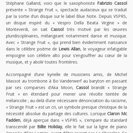
Stéphane Galland, voici que le saxophoniste
Fabrizio Cassol
présente « Strange Fruit », spectacle audacieux qui se traduit
par la sortie d’un disque sur le label Blue Note. Depuis VSPRS,
un disque inspiré du « Vespro Della Beata Virgine » de
Monteverdi, on sait
Cassol
très motivé par les œuvres
pluridisciplinaires, mélangeant notamment danse et musique.
Avec « Strange Fruit », qui prend bien évidemment naissance
dans le célèbre poème de
Lewis Allan
, le voyageur infatigable
empoigne son célèbre alto pour s’engouffrer au cœur de la
musique, et y abolir toutes frontières.
Accompagné d’une kyrielle de musiciens amis, de Michel
Massot au trombone à Bo Vanderwerf au baryton en passant
par ses comparses d’Aka Moon,
Cassol
brandit « Strange
Fruit » en étendard pour mener une révolte teintée de
mélancolie ; au-delà d’une nécessaire dénonciation du racisme,
« Strange Fruit » est un cri, un symbole presque christique de la
nécessité absolue du partage des cultures. Lorsque
Claron Mc
Fadden
, déjà aperçue dans « VSPRS », s’empare du standard
transcendé par
Billie Holiday
, elle le fait sur la ligne de piano