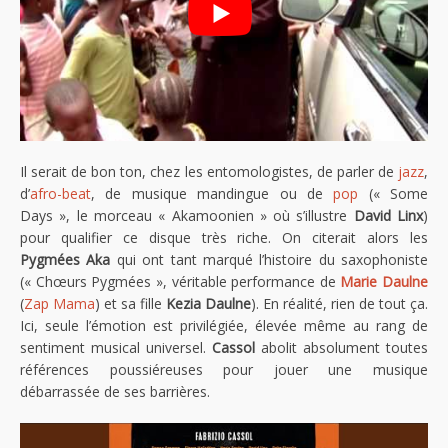
Il serait de bon ton, chez les entomologistes, de parler de
jazz
,
d’
afro-beat
, de musique mandingue ou de
pop
(« Some
Days », le morceau « Akamoonien » où s’illustre
David Linx
)
pour qualifier ce disque très riche. On citerait alors les
Pygmées Aka
qui ont tant marqué l’histoire du saxophoniste
(« Chœurs Pygmées », véritable performance de
Marie Daulne
(
Zap Mama
) et sa fille
Kezia Daulne
). En réalité, rien de tout ça.
Ici, seule l’émotion est privilégiée, élevée même au rang de
sentiment musical universel.
Cassol
abolit absolument toutes
références poussiéreuses pour jouer une musique
débarrassée de ses barrières.