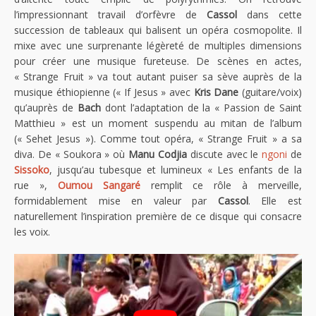
l’impressionnant travail d’orfèvre de
Cassol
dans cette
succession de tableaux qui balisent un opéra cosmopolite. Il
mixe avec une surprenante légèreté de multiples dimensions
pour créer une musique fureteuse. De scènes en actes,
« Strange Fruit » va tout autant puiser sa sève auprès de la
musique éthiopienne (« If Jesus » avec
Kris Dane
(guitare/voix)
qu’auprès de
Bach
dont l’adaptation de la « Passion de Saint
Matthieu » est un moment suspendu au mitan de l’album
(« Sehet Jesus »). Comme tout opéra, « Strange Fruit » a sa
diva. De « Soukora » où
Manu Codjia
discute avec le
ngoni
de
Sissoko
, jusqu’au tubesque et lumineux « Les enfants de la
rue »,
Oumou Sangaré
remplit ce rôle à merveille,
formidablement mise en valeur par
Cassol
. Elle est
naturellement l’inspiration première de ce disque qui consacre
les voix.