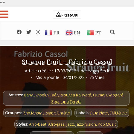
"
"
FR
EN
PT
Strange Fruit – Fabrizio Cassol
Article créé le : 17/03/2012
par
Nago Seck
Mis à jour le : 04/01/2023
76 Vues
Artistes:
Baba Sissoko
,
Diély Moussa Kouyaté
,
Oumou Sangaré
,
Zoumana Téréta
Groupes:
Zap Mama - Marie Daulne
Labels:
Blue Note
,
EMI Music
Styles:
Afro-beat
,
Afro-jazz
,
Jazz
,
Jazz-fusion
,
Pop Music