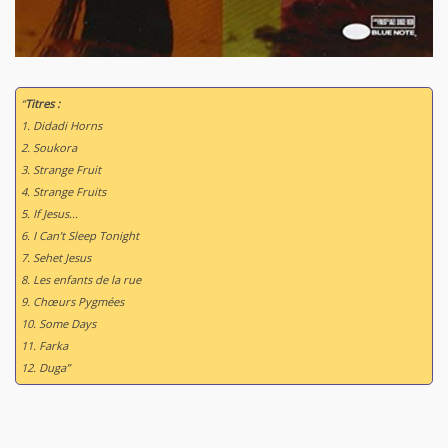
“
Titres :
1. Didadi Horns
2. Soukora
3. Strange Fruit
4. Strange Fruits
5. If Jesus...
6. I Can’t Sleep Tonight
7. Sehet Jesus
8. Les enfants de la rue
9. Chœurs Pygmées
10. Some Days
11. Farka
12. Duga”