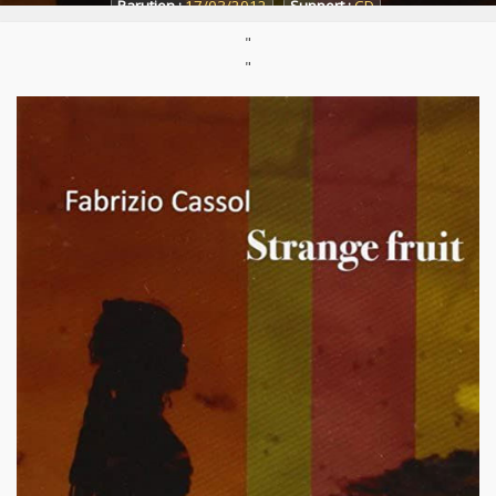
Parution :
17/03/2012
Support :
CD
"
"