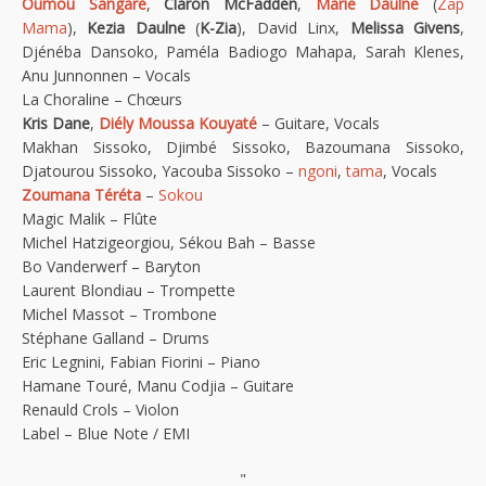
Oumou Sangaré
,
Claron McFadden
,
Marie Daulne
(
Zap
Mama
),
Kezia Daulne
(
K-Zia
), David Linx,
Melissa Givens
,
Djénéba Dansoko, Paméla Badiogo Mahapa, Sarah Klenes,
Anu Junnonnen – Vocals
La Choraline – Chœurs
Kris Dane
,
Diély Moussa Kouyaté
– Guitare, Vocals
Makhan Sissoko, Djimbé Sissoko, Bazoumana Sissoko,
Djatourou Sissoko, Yacouba Sissoko –
ngoni
,
tama
, Vocals
Zoumana Téréta
–
Sokou
Magic Malik – Flûte
Michel Hatzigeorgiou, Sékou Bah – Basse
Bo Vanderwerf – Baryton
Laurent Blondiau – Trompette
Michel Massot – Trombone
Stéphane Galland – Drums
Eric Legnini, Fabian Fiorini – Piano
Hamane Touré, Manu Codjia – Guitare
Renauld Crols – Violon
Label – Blue Note / EMI
"