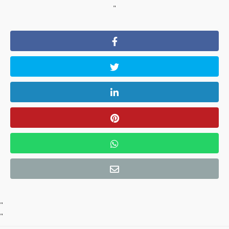
"
"
"