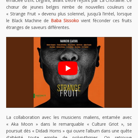
émaciée d’Eric Legnini, avant d’être rejoint par La Choraline. Ce
chœur de jeunes belges nimbe de nouvelles couleurs ce
« Strange Fruit » devenu plus solennel, jusqu’à l’irréel, lorsque
le Black Machine de
Baba Sissoko
vient féconder ces fruits
étranges de saveurs différentes.
La collaboration avec les musiciens maliens, entamée avec
« Aka Moon » dans le remarquable « Culture Griot », se
poursuit dès « Didadi Horns » qui ouvre l’album dans une quête
d’altérité toute emplie de polyrythmies. On retrouve