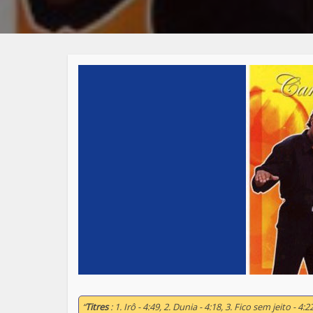
“
Titres
: 1. Irô - 4:49, 2. Dunia - 4:18, 3. Fico sem jeito - 