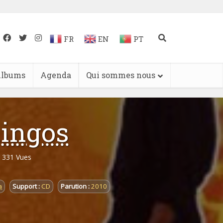
FR
EN
PT
lbums
Agenda
Qui sommes nous
mingos
331 Vues
a
Support :
CD
Parution :
2010