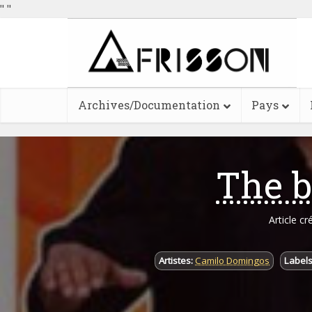
"
"
Archives/Documentation
Pays
The b
Article cr
Artistes:
Camilo Domingos
Labels