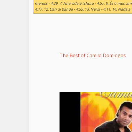
meress - 4:29, 7. Nha vida ê tchora - 4:57, 8. És o meu am
4:17, 12. Dan di banda - 4:55, 13. Neiva - 4:11, 14. Nada a 
The Best of Camilo Domingos