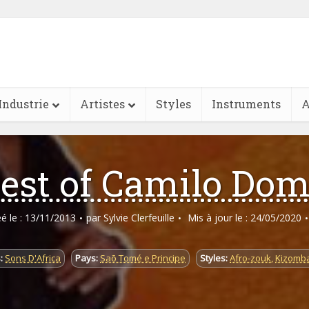
Industrie
Artistes
Styles
Instruments
A
est of Camilo Do
éé le : 13/11/2013
par
Sylvie Clerfeuille
Mis à jour le : 24/05/2020
:
Sons D'Africa
Pays:
Saõ Tomé e Principe
Styles:
Afro-zouk
,
Kizomb