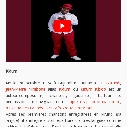
Kidum
Né le 28 octobre 1974 à Bujumbura, Kinama, au
Burundi
,
Jean-Pierre Nimbona
alias
Kidum
ou
Kidum Kibido
est un
auteur-compositeur, chanteur, guitariste, batteur et
percussionniste naviguant entre
kapuka rap
,
boomba music
,
musique des Grands Lacs
,
afro-zouk
,
RnB/Soul
…
Après ses premières chansons enregistrées en kirundi (sa
langue), il a intégré à son répertoire d’autres langues comme
le kiswahili d’abord, puis l’anglais, le français et l’espagnol afin