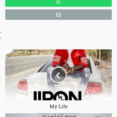
"
"
My Life