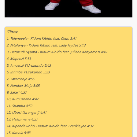
“
Titres:
1. Telenovela - Kidum Kibido feat. Cedo 3:41
2. Nitafanya - Kidum Kibido feat. Lady Jaydee 5:13
3. Haturudi Nyuma - Kidum Kibido feat. Juliana Kanyomozi 4:47
4. Mapenzi 5:53
5. Amosozi Y'Urukundo 5:43
6. Intimba Y'Urukundo 5:23
7. Yaramenje 4:55
8. Number Moja 5:05
9. Safari 4:37
10. Kumushaha 4:47
11. Shamba 4:52
12. Ubushikiranganji 4:41
13. Hakizimana 4:27
14. Kipenda Roho - Kidum Kibido feat. Frankie Joe 4:37
15. Kimbia 5:03