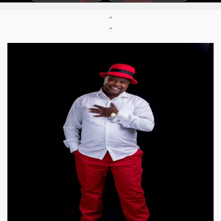
Featuring :
"
Cedo, Lady Jaydee, Juliana Kanyomozi, Frankie Joe, Nameless,
"
Sanaipei Tande, Taji, Sarah Mitaru