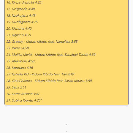
16. Kiriza Urutoke 4:35
17. Urugendo 4:40
18. Nzokujana 4:49
19. Duzibiganza 4:25
20. Kichuna 4:40
21. Ngwino 4:39
22. Greedy - Kidum Kibido feat. Nameless 3:55
23. Kwetu 4:50
24. Mulika Mwizi - Kidum Kibido feat. Sanaipei Tande 4:39
25. Abambuzi 4:50
26. Kundana 4:16
27. Nshaka KO - Kidum Kibido feat. Taji 4:10
28. Sina Chakula - Kidum Kibido feat. Sarah Mitaru 3:50
29. Saba 2:11
30. Soma Rusose 3:47
31. Subira Ibuntu 4:20”
"
"