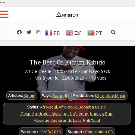
"
"
FR
EN
PT
The Best Of Kidum Kibido
Article créé le : 10/09/2019
par
Nago Seck
Mis à jour le : 22/08/2025
179 Vues
Artistes:
Kidum
Pays:
Burundi
Production:
Kibugalizo Music
Styles:
Afro-soul
,
Afro-zouk
,
Boomba Music
,
Gospel africain - Musique chrétienne
,
Kapuka Rap
,
Musique des Grands Lacs
,
RnB/Soul
Parution :
10/09/2019
Support :
Compilation CD