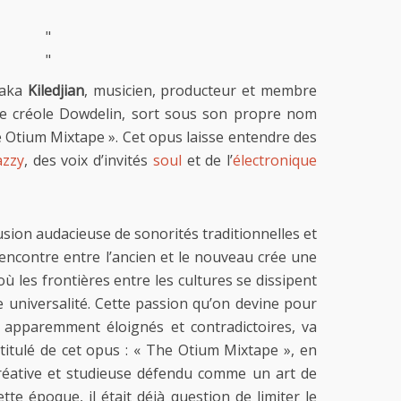
"
"
aka
Kiledjian
, musicien, producteur et membre
ste créole Dowdelin, sort sous son propre nom
e Otium Mixtape ». Cet opus laisse entendre des
azzy
, des voix d’invités
soul
et de l’
électronique
sion audacieuse de sonorités traditionnelles et
encontre entre l’ancien et le nouveau crée une
ù les frontières entre les cultures se dissipent
e universalité. Cette passion qu’on devine pour
s apparemment éloignés et contradictoires, va
titulé de cet opus : « The Otium Mixtape », en
créative et studieuse défendu comme un art de
tte époque, il était déjà question de limiter le