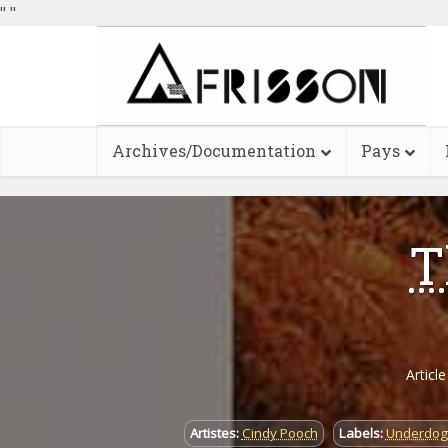
"
"
Archives/Documentation
Pays
T
Articl
Artistes:
Cindy Pooch
Labels:
Underdog