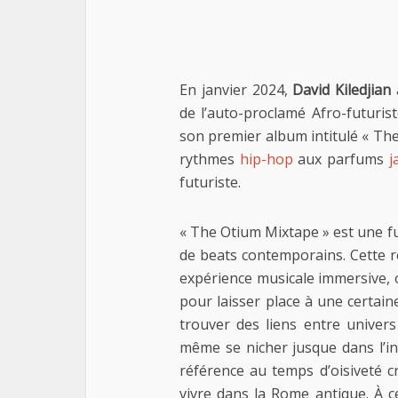
En janvier 2024,
David Kiledjian
de l’auto-proclamé Afro-futuri
son premier album intitulé « Th
rythmes
hip-hop
aux parfums
j
futuriste.
« The Otium Mixtape » est une fu
de beats contemporains. Cette r
expérience musicale immersive, o
pour laisser place à une certain
trouver des liens entre univer
même se nicher jusque dans l’in
référence au temps d’oisiveté 
vivre dans la Rome antique. À ce