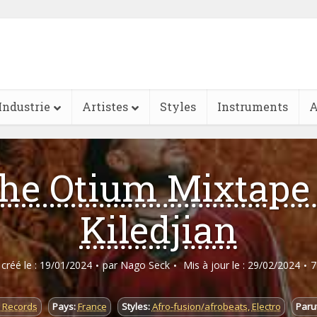
Industrie
Artistes
Styles
Instruments
A
he Otium Mixtape
Kiledjian
e créé le : 19/01/2024
par
Nago Seck
Mis à jour le : 29/02/2024
7
 Records
Pays:
France
Styles:
Afro-fusion/afrobeats
,
Electro
Parut