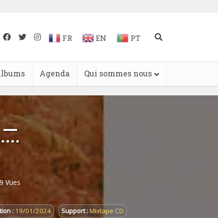
FR
EN
PT
lbums
Agenda
Qui sommes nous
 –
9 Vues
ion :
19/01/2024
Support :
Mixtape CD