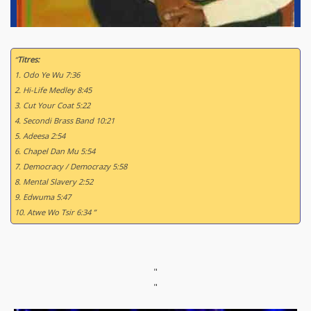
“
Titres:
1. Odo Ye Wu 7:36
2. Hi-Life Medley 8:45
3. Cut Your Coat 5:22
4. Secondi Brass Band 10:21
5. Adeesa 2:54
6. Chapel Dan Mu 5:54
7. Democracy / Democrazy 5:58
8. Mental Slavery 2:52
9. Edwuma 5:47
10. Atwe Wo Tsir 6:34 ”
"
"