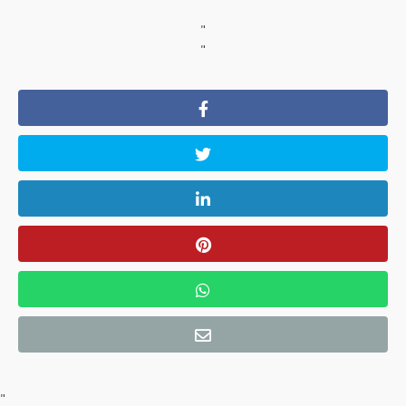
"
"
"