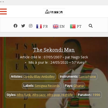
"
"
FR
EN
PT
The Sekondi Man
Article créé le : 07/05/2007
par
Nago Seck
Mis à jour le : 24/05/2020
57 Vues
Artistes:
Gyedu-Blay Ambolley
Instruments:
Saxophone
Labels:
Simigwa Records
Pays:
Ghana
Styles:
Afro-funk
,
Afro-jazz
,
Afro-pop
,
Highlife
Parution :
1996