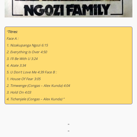
“
Titres:
Face A :
1. Nizakupanga Ngozi 6:15
2. Everything Is Over 4:50
3. I'll Be With U 3:24
4. Atate 3:34
5. U Don't Love Me 4:39 Face B :
1. House Of Fear 3:05
2. Timwenge (Congas – Alex Kunda) 4:04
3. Hold On 4:03
4. Tichenjele (Congas – Alex Kunda) ”
"
"