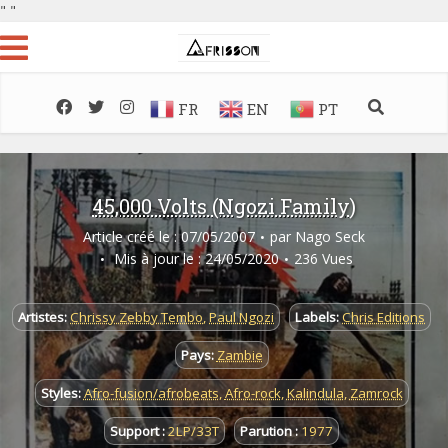
"
"
FR
EN
PT
45,000 Volts (Ngozi Family)
Article créé le : 07/05/2007
par
Nago Seck
Mis à jour le : 24/05/2020
236 Vues
Artistes:
Chrissy Zebby Tembo
,
Paul Ngozi
Labels:
Chris Editions
Pays:
Zambie
Styles:
Afro-fusion/afrobeats
,
Afro-rock
,
Kalindula
,
Zamrock
Support :
2LP/33T
Parution :
1977