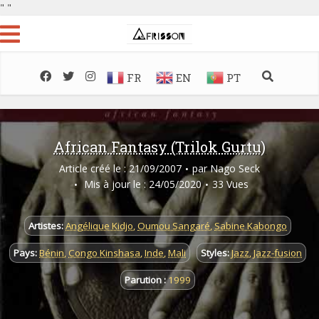
"
"
FR
EN
PT
African Fantasy (Trilok Gurtu)
Article créé le : 21/09/2007
par
Nago Seck
Mis à jour le : 24/05/2020
33 Vues
Artistes:
Angélique Kidjo
,
Oumou Sangaré
,
Sabine Kabongo
Pays:
Bénin
,
Congo Kinshasa
,
Inde
,
Mali
Styles:
Jazz
,
Jazz-fusion
Parution :
1999