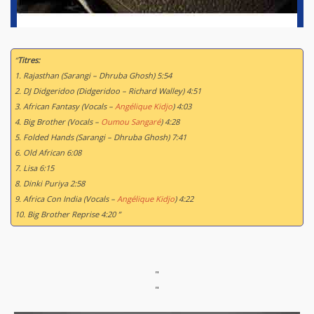
“
Titres:
1. Rajasthan (Sarangi – Dhruba Ghosh) 5:54
2. DJ Didgeridoo (Didgeridoo – Richard Walley) 4:51
3. African Fantasy (Vocals –
Angélique Kidjo
) 4:03
4. Big Brother (Vocals –
Oumou Sangaré
) 4:28
5. Folded Hands (Sarangi – Dhruba Ghosh) 7:41
6. Old African 6:08
7. Lisa 6:15
8. Dinki Puriya 2:58
9. Africa Con India (Vocals –
Angélique Kidjo
) 4:22
10. Big Brother Reprise 4:20 ”
"
"