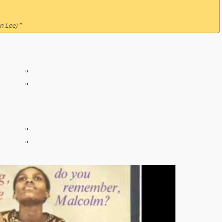
 Lee) ”
"
"
"
"