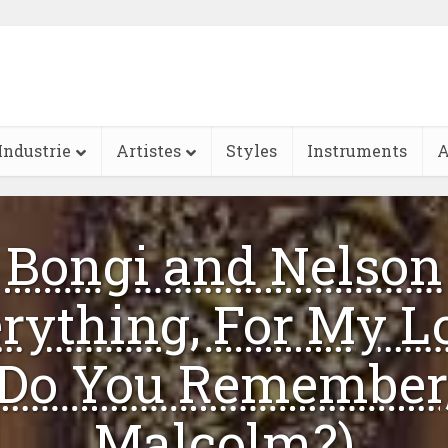
Industrie
Artistes
Styles
Instruments
A
Bongi and Nelson
rything, For My L
Do You Remember
Malcolm?)