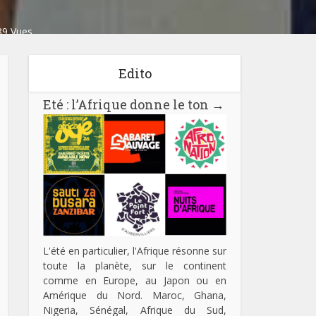
89 Vues
Edito
unk
,
Afro-pop
Support :
45t
Parution :
1971
Eté : l’Afrique donne le ton
→
L'été en particulier, l'Afrique résonne sur
toute la planète, sur le continent
comme en Europe, au Japon ou en
Amérique du Nord. Maroc, Ghana,
Nigeria, Sénégal, Afrique du Sud,