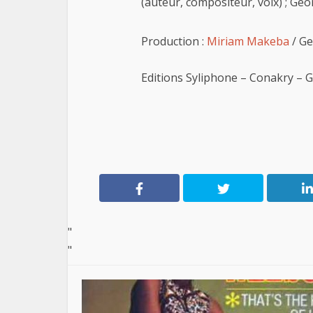
(auteur, compositeur, voix) ; Ge
Production :
Miriam Makeba
/ Ge
Editions Syliphone – Conakry – 
"
"