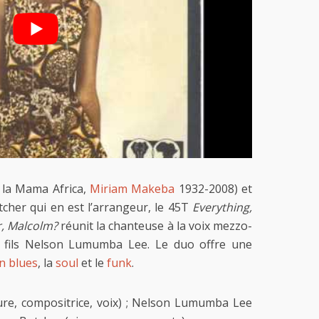
 la Mama Africa,
Miriam Makeba
1932-2008) et
tcher qui en est l’arrangeur, le 45T
Everything,
, Malcolm?
réunit la chanteuse à la voix mezzo-
fils Nelson Lumumba Lee. Le duo offre une
n blues
, la
soul
et le
funk
.
re, compositrice, voix) ; Nelson Lumumba Lee