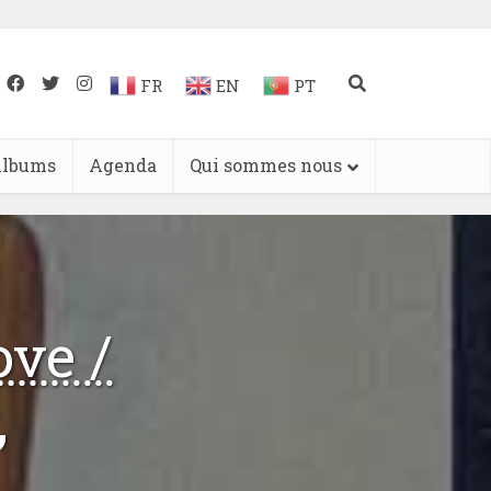
FR
EN
PT
lbums
Agenda
Qui sommes nous
ove /
,