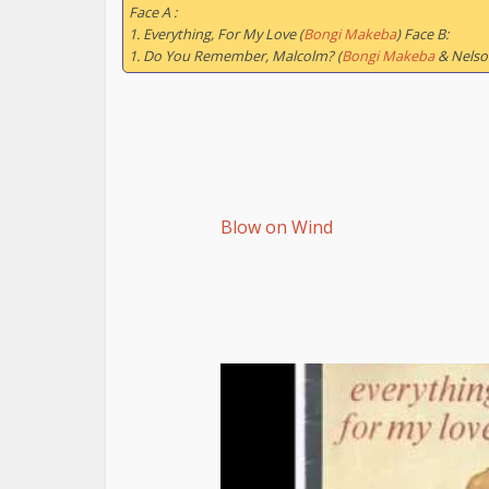
Face A :
1. Everything, For My Love (
Bongi Makeba
) Face B:
1. Do You Remember, Malcolm? (
Bongi Makeba
& Nelson
Blow on Wind