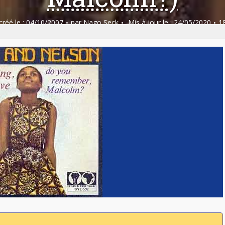
 créé le : 04/10/2007
par
Nago Seck
Mis à jour le : 24/05/2020
1
phone
,
Sonodisc
Pays:
Afrique du Sud
,
USA - Etats-Unis
Styles:
Afro-f