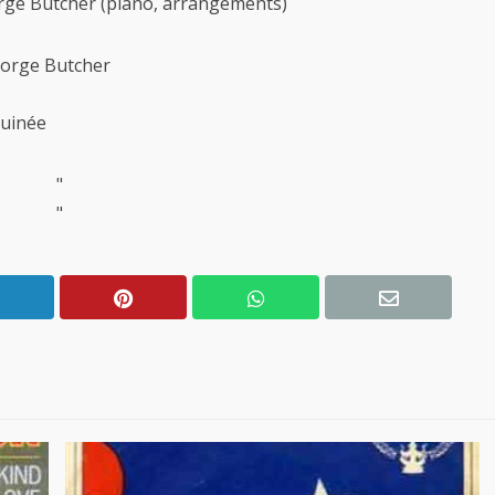
orge Butcher (piano, arrangements)
orge Butcher
Guinée
"
"