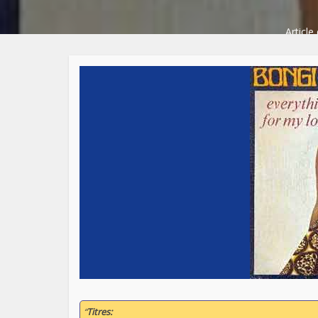
Article
Artistes:
Bongi Makeba
Labels:
Editions Syli
“
Titres: