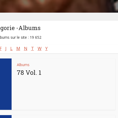
égorie -Albums
lbums sur le site : 19 652
F
J
L
M
N
T
W
Y
Albums
78 Vol. 1