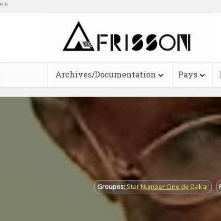
"
"
Archives/Documentation
Pays
Groupes:
Star Number One de Dakar