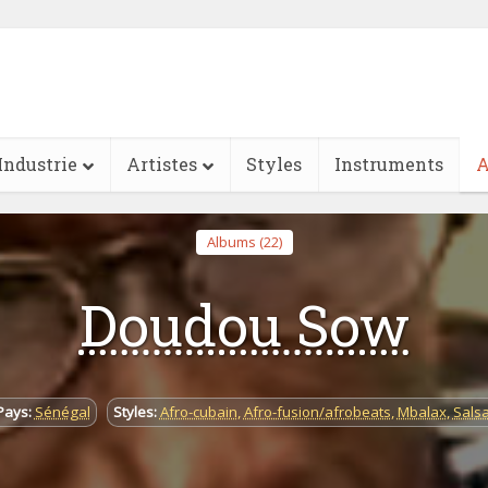
Industrie
Artistes
Styles
Instruments
A
Albums (22)
Doudou Sow
Pays:
Sénégal
Styles:
Afro-cubain
,
Afro-fusion/afrobeats
,
Mbalax
,
Salsa