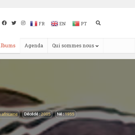
FR
EN
PT
lbums
Agenda
Qui sommes nous
 africaine
Décédé :
2005
Né :
1955