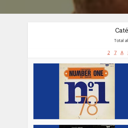
Cat
Total a
2
7
A