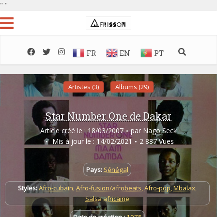
"
"
FR
EN
PT
Artistes (3)
Albums (29)
Star Number One de Dakar
Article créé le : 18/03/2007
par
Nago Seck
Mis à jour le : 14/02/2021
2 887 Vues
Pays:
Sénégal
Styles:
Afro-cubain
,
Afro-fusion/afrobeats
,
Afro-pop
,
Mbalax
,
Salsa africaine