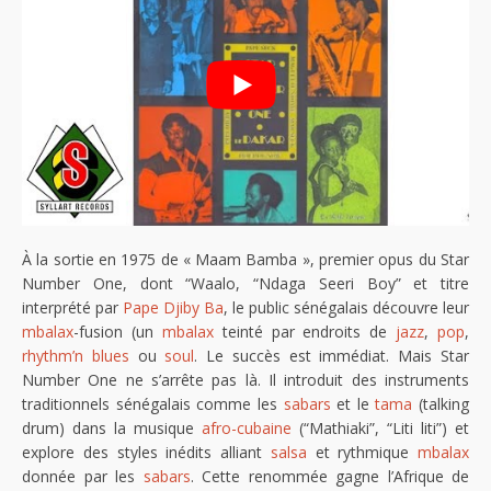
À la sortie en 1975 de « Maam Bamba », premier opus du Star
Number One, dont “Waalo, “Ndaga Seeri Boy” et titre
interprété par
Pape Djiby Ba
, le public sénégalais découvre leur
mbalax
-fusion (un
mbalax
teinté par endroits de
jazz
,
pop
,
rhythm’n blues
ou
soul
. Le succès est immédiat. Mais Star
Number One ne s’arrête pas là. Il introduit des instruments
traditionnels sénégalais comme les
sabars
et le
tama
(talking
drum) dans la musique
afro-cubaine
(“Mathiaki”, “Liti liti”) et
explore des styles inédits alliant
salsa
et rythmique
mbalax
donnée par les
sabars
. Cette renommée gagne l’Afrique de