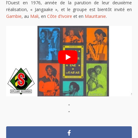
l’Ouest en 1976, année de la parution de leur deuxième
réalisation, « Jangaake », et le groupe est bientôt invité en
Gambie
, au
Mali
, en
Côte d’Ivoire
et en
Mauritanie
.
"
"