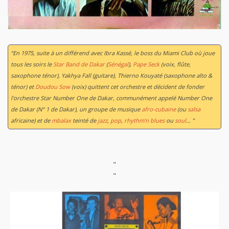
“En 1975, suite à un différend avec Ibra Kassé, le boss du Miami Club où joue
tous les soirs le
Star Band de Dakar
(
Sénégal
),
Pape Seck
(voix, flûte,
saxophone ténor), Yakhya Fall (guitare), Thierno Kouyaté (saxophone alto &
ténor) et
Doudou Sow
(voix) quittent cet orchestre et décident de fonder
l'orchestre Star Number One de Dakar, communément appelé Number One
de Dakar (N° 1 de Dakar), un groupe de musique
afro-cubaine
(ou
salsa
africaine) et de
mbalax
teinté de
jazz
,
pop
,
rhythm’n blues
ou
soul
… ”
"
"