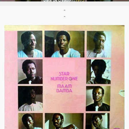
Date de création :
1975
"
"