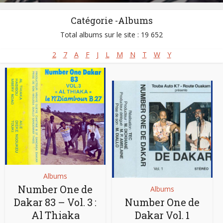
Catégorie -Albums
Total albums sur le site : 19 652
2
7
A
F
J
L
M
N
T
W
Y
Albums
Number One de
Albums
Dakar 83 – Vol. 3 :
Number One de
Al Thiaka
Dakar Vol. 1