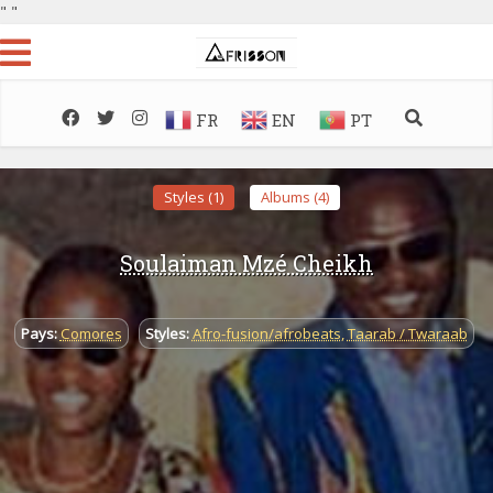
"
"
FR
EN
PT
Styles (1)
Albums (4)
Soulaiman Mzé Cheikh
Pays:
Comores
Styles:
Afro-fusion/afrobeats
,
Taarab / Twaraab