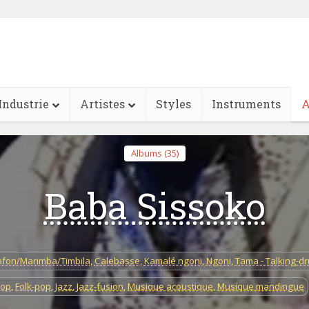
Industrie
Artistes
Styles
Instruments
A
Albums (35)
Baba Sissoko
afon/Marimba/Timbila
,
Calebasse
,
Kamalé ngoni
,
Ngoni
,
Tama - Talking-d
pop
,
Folk-pop
,
Jazz
,
Jazz-fusion
,
Musique acoustique
,
Musique mandingue