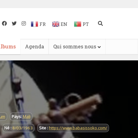
FR
EN
PT
lbums
Agenda
Qui sommes nous
rum
Pays:
Mali
Né :
8/03/1963
Site :
https://www.babasissoko.com/