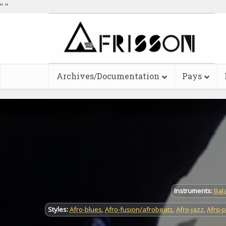
"
"
Archives/Documentation
Pays
Instruments:
Bal
Styles:
Afro-blues
,
Afro-fusion/afrobeats
,
Afro-jazz
,
Afro-