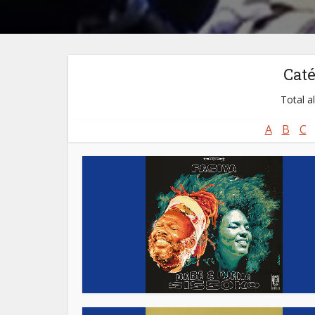
Cat
Total a
A
B
C