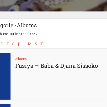
égorie -Albums
lbums sur le site : 19 652
D
F
G
J
L
M
S
T
Albums
Fasiya – Baba & Djana Sissoko