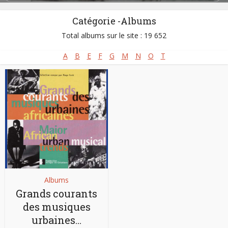
Décédé :
28/07/2008
Né :
25/04/1925
Catégorie -Albums
Total albums sur le site : 19 652
A
B
E
F
G
M
N
O
T
Albums
Grands courants
des musiques
urbaines…