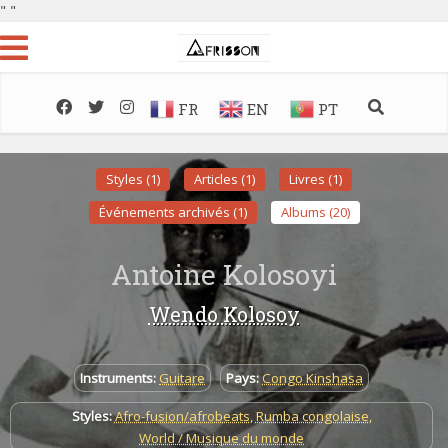
"
"
FR
EN
PT
Styles (1)
Articles (1)
Livres (1)
Événements archivés (1)
Albums (20)
Antoine Kolosoyi
Wendo Kolosoy
Instruments:
Guitare
Pays:
Congo Kinshasa
Styles:
Afro-fusion/afrobeats
,
Rumba congolaise
,
World / Musique du monde