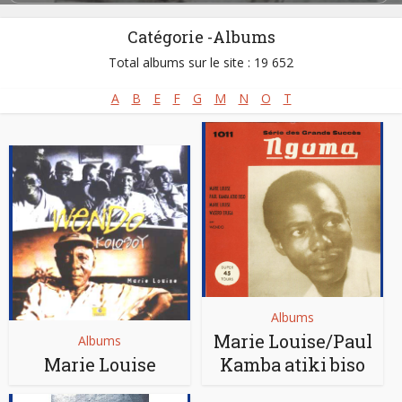
Décédé :
28/07/2008
Né :
25/04/1925
Catégorie -Albums
Total albums sur le site : 19 652
A
B
E
F
G
M
N
O
T
Albums
Marie Louise/Paul
Albums
Marie Louise
Kamba atiki biso