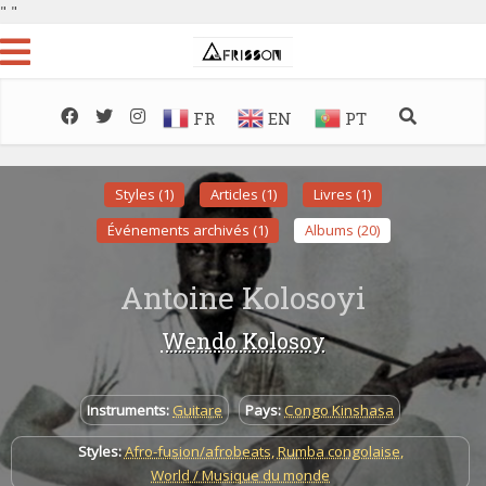
"
"
FR
EN
PT
Styles (1)
Articles (1)
Livres (1)
Événements archivés (1)
Albums (20)
Antoine Kolosoyi
Wendo Kolosoy
Instruments:
Guitare
Pays:
Congo Kinshasa
Styles:
Afro-fusion/afrobeats
,
Rumba congolaise
,
World / Musique du monde