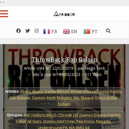
"
"
FR
EN
PT
ThrowBack Rap Galsen
Article créé le : 22/02/2019
par
Nago Seck
Mis à jour le : 23/05/2023
511 Vues
Artistes:
Abass Abass
,
Daddy Bibson
,
Dread Skeezo
,
Faada Freddy
,
Fou Malade
,
Gaston
,
Keyti
,
Matador
,
Nix
,
Njaaya
,
Omzo Dollar
,
Xuman
Groupes:
Bat' Haillons Blin-D
,
Chronik 2H
,
Daara-J (Daara-J Family)
,
Dakar All Stars
,
Domou Jolof Crew
,
Pee Froiss
,
Rapadio
,
Underground PA
,
WA BMG 44