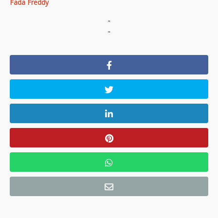
Fada Freddy
"
"