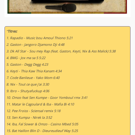
“
Titres:
1. Rapadio - Music bou Amoul Thiono 5:21
2. Gaston - Jangoro Djamono Dji 4:48
3. Dk All Star - Sou mey Rap (feat. Gaston, Keyti, Nix & Ass Malick) 5:38
4. BMG - Jox ma sa 5 5:22
5. Gaston - Degg Degg 4:23
6. Keyti - Thia Kaw Thia Kanam 4:34
7. Code Banlieue - Yako Mom 6:40
8. Nix - Tout ce que j'ai 3:30
9. Ibro – Shutyafuckup 4:06
10. Omzo feat Sen Kumpe - Goor Yomboul rmx 3:41
11. Matar le Cagoulard & Iba - Mafia Bi 4:10
12. Pee Froiss - Sciensal remix 5:18
13. Sen Kumpa - Nirek la 3:52
14. Iba, Fal Sower & Omzo - Casino Mbed 5:05
15. Bat Haillon Blin D - Dieureudieuf Way 5:25