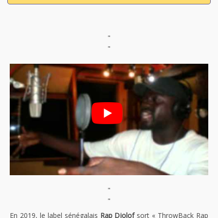
"
"
"
"
En 2019, le label sénégalais
Rap Djolof
sort « ThrowBack Rap