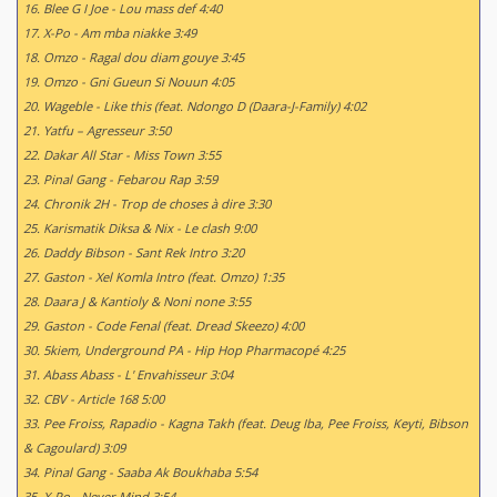
16. Blee G I Joe - Lou mass def 4:40
17. X-Po - Am mba niakke 3:49
18. Omzo - Ragal dou diam gouye 3:45
19. Omzo - Gni Gueun Si Nouun 4:05
20. Wageble - Like this (feat. Ndongo D (Daara-J-Family) 4:02
21. Yatfu – Agresseur 3:50
22. Dakar All Star - Miss Town 3:55
23. Pinal Gang - Febarou Rap 3:59
24. Chronik 2H - Trop de choses à dire 3:30
25. Karismatik Diksa & Nix - Le clash 9:00
26. Daddy Bibson - Sant Rek Intro 3:20
27. Gaston - Xel Komla Intro (feat. Omzo) 1:35
28. Daara J & Kantioly & Noni none 3:55
29. Gaston - Code Fenal (feat. Dread Skeezo) 4:00
30. 5kiem, Underground PA - Hip Hop Pharmacopé 4:25
31. Abass Abass - L' Envahisseur 3:04
32. CBV - Article 168 5:00
33. Pee Froiss, Rapadio - Kagna Takh (feat. Deug Iba, Pee Froiss, Keyti, Bibson
& Cagoulard) 3:09
34. Pinal Gang - Saaba Ak Boukhaba 5:54
35. X-Po - Never Mind 3:54