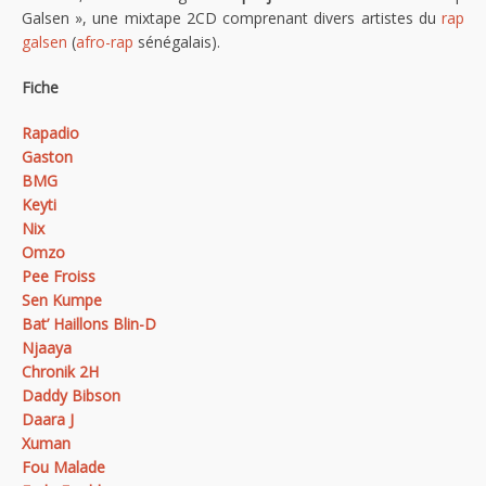
Galsen », une mixtape 2CD comprenant divers artistes du
rap
galsen
(
afro-rap
sénégalais).
Fiche
Rapadio
Gaston
BMG
Keyti
Nix
Omzo
Pee Froiss
Sen Kumpe
Bat’ Haillons Blin-D
Njaaya
Chronik 2H
Daddy Bibson
Daara J
Xuman
Fou Malade