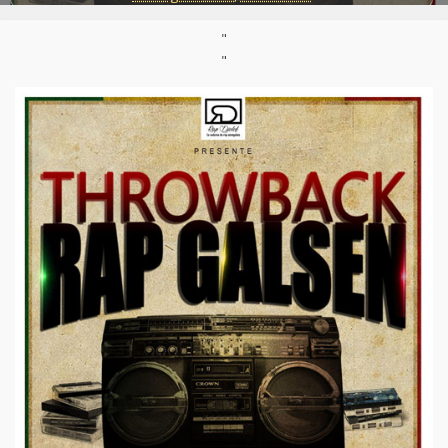
Internet:
Rap Djolof
Pays:
Sénégal
"
"
Styles:
Afro-rap
,
Rap/Hip hop
Support :
Mixtape 2CD
Parution :
22/02/2019