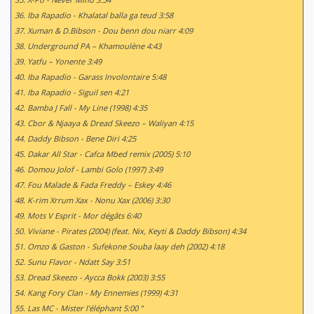
36. Iba Rapadio - Khalatal balla ga teud 3:58
37. Xuman & D.Bibson - Dou benn dou niarr 4:09
38. Underground PA – Khamoulène 4:43
39. Yatfu – Yonente 3:49
40. Iba Rapadio - Garass Involontaire 5:48
41. Iba Rapadio - Siguil sen 4:21
42. Bamba J Fall - My Line (1998) 4:35
43. Cbor & Njaaya & Dread Skeezo – Waliyan 4:15
44. Daddy Bibson - Bene Diri 4:25
45. Dakar All Star - Cafca Mbed remix (2005) 5:10
46. Domou Jolof - Lambi Golo (1997) 3:49
47. Fou Malade & Fada Freddy – Eskey 4:46
48. K-rim Xrrum Xax - Nonu Xax (2006) 3:30
49. Mots V Esprit - Mor dégâts 6:40
50. Viviane - Pirates (2004) (feat. Nix, Keyti & Daddy Bibson) 4:34
51. Omzo & Gaston - Sufekone Souba laay deh (2002) 4:18
52. Sunu Flavor - Ndatt Say 3:51
53. Dread Skeezo - Aycca Bokk (2003) 3:55
54. Kang Fory Clan - My Ennemies (1999) 4:31
55. Las MC - Mister l'éléphant 5:00 ”