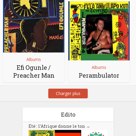
Albums
Efi Ogunle /
Albums
Preacher Man
Perambulator
Charger plus
Edito
Eté : l’Afrique donne le ton
→