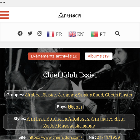
"
"
FR
EN
PT
Événements archivés (3)
Albums (19)
Chief Udoh Essiet
Groupes:
Afrobeat Blaster
,
Akropong Singing Band
,
Ghetto Blaster
Pays:
Nigeria
Styles:
Afro-beat
,
Afro-fusion/afrobeats
,
Afro-pop
,
Highlife
,
World / Musique du monde
Site :
https://www.chiefudoh.com/
Né :
21/11/1959