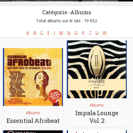
Catégorie -Albums
Total albums sur le site : 19 652
A
B
C
E
I
M
N
O
P
T
U
W
Albums
Impala Lounge
Albums
Essential Afrobeat
Vol. 2