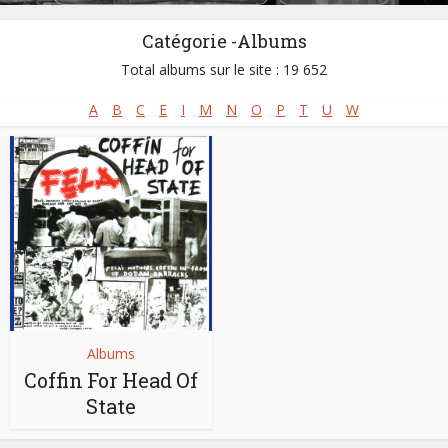
Catégorie -Albums
Total albums sur le site : 19 652
A
B
C
E
I
M
N
O
P
T
U
W
Albums
Coffin For Head Of
State