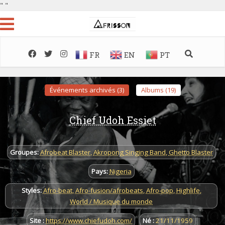
"
"
FR
EN
PT
Événements archivés (3)
Albums (19)
Chief Udoh Essiet
Groupes:
Afrobeat Blaster
,
Akropong Singing Band
,
Ghetto Blaster
Pays:
Nigeria
Styles:
Afro-beat
,
Afro-fusion/afrobeats
,
Afro-pop
,
Highlife
,
World / Musique du monde
Site :
https://www.chiefudoh.com/
Né :
21/11/1959