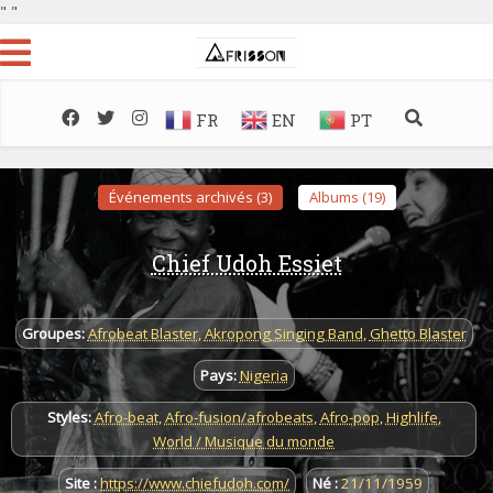
"
"
FR
EN
PT
Événements archivés (3)
Albums (19)
Chief Udoh Essiet
Groupes:
Afrobeat Blaster
,
Akropong Singing Band
,
Ghetto Blaster
Pays:
Nigeria
Styles:
Afro-beat
,
Afro-fusion/afrobeats
,
Afro-pop
,
Highlife
,
World / Musique du monde
Site :
https://www.chiefudoh.com/
Né :
21/11/1959