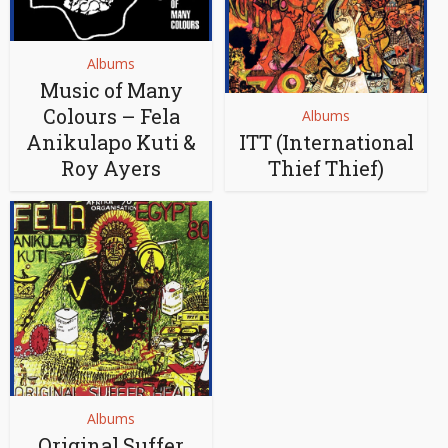
Albums
Music of Many
Colours – Fela
Albums
Anikulapo Kuti &
ITT (International
Roy Ayers
Thief Thief)
Albums
Original Suffer