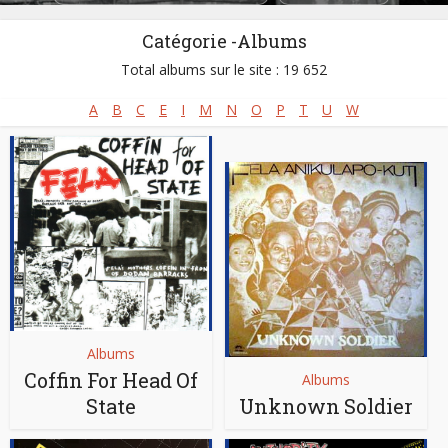
Catégorie -Albums
Total albums sur le site : 19 652
A
B
C
E
I
M
N
O
P
T
U
W
Albums
Coffin For Head Of
Albums
State
Unknown Soldier