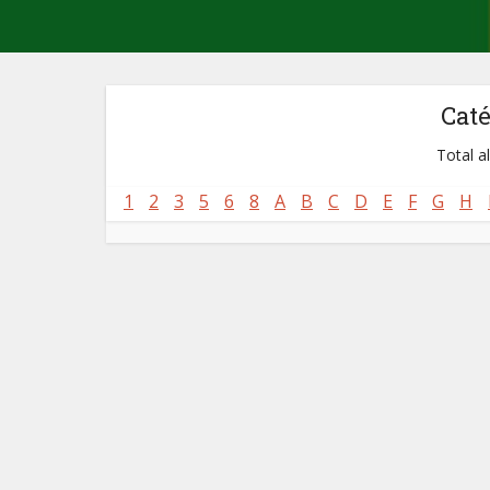
Cat
Total a
1
2
3
5
6
8
A
B
C
D
E
F
G
H