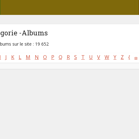
égorie -Albums
lbums sur le site : 19 652
I
J
K
L
M
N
O
P
Q
R
S
T
U
V
W
Y
Z
{
ⴰ