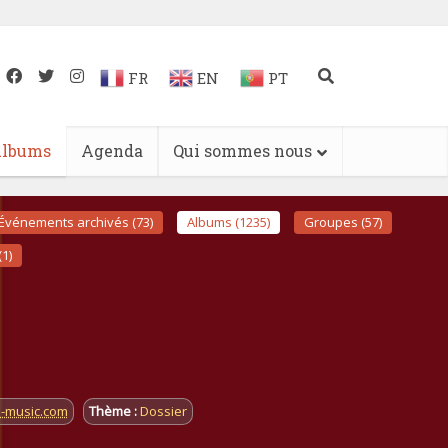
FR
EN
PT
lbums
Agenda
Qui sommes nous
Événements archivés (73)
Albums (1235)
Groupes (57)
(1)
i-music.com
Thème :
Dossier