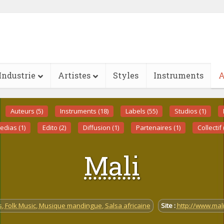
Industrie
Artistes
Styles
Instruments
A
Auteurs (5)
Instruments (18)
Labels (55)
Studios (1)
edias (1)
Edito (2)
Diffusion (1)
Partenaires (1)
Collectif 
Mali
s
,
Folk Music
,
Musique mandingue
,
Salsa africaine
Site :
http://www.mal