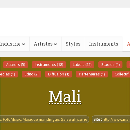
Industrie
Artistes
Styles
Instruments
A
Auteurs (5)
Instruments (18)
Labels (55)
Studios (1)
edias (1)
Edito (2)
Diffusion (1)
Partenaires (1)
Collectif 
Mali
s
,
Folk Music
,
Musique mandingue
,
Salsa africaine
Site :
http://www.mal