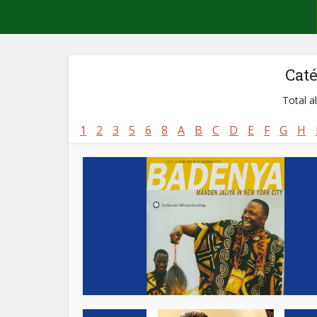
Cat
Total a
1
2
3
5
6
8
A
B
C
D
E
F
G
H