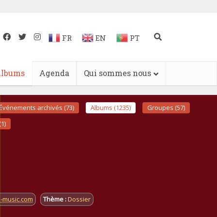
FR
EN
PT
lbums
Agenda
Qui sommes nous
Événements archivés (73)
Albums (1235)
Groupes (57)
(1)
i-music.com
Thème :
Dossier