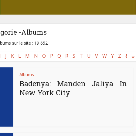
égorie -Albums
lbums sur le site : 19 652
I
J
K
L
M
N
O
P
Q
R
S
T
U
V
W
Y
Z
{
ⴰ
Albums
Badenya: Manden Jaliya In
New York City