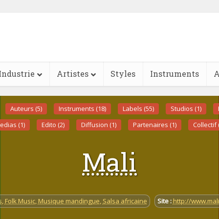
Industrie
Artistes
Styles
Instruments
A
Auteurs (5)
Instruments (18)
Labels (55)
Studios (1)
edias (1)
Edito (2)
Diffusion (1)
Partenaires (1)
Collectif 
Mali
s
,
Folk Music
,
Musique mandingue
,
Salsa africaine
Site :
http://www.mal