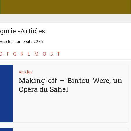
gorie -Articles
Articles sur le site : 285
D
F
G
K
L
M
O
S
T
Articles
Making-off – Bintou Were, un
Opéra du Sahel