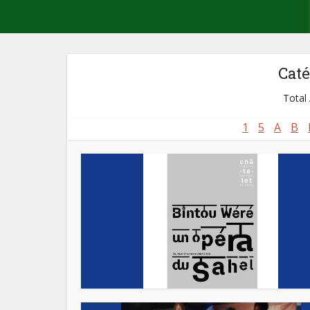
Caté
Total 
1
5
A
B