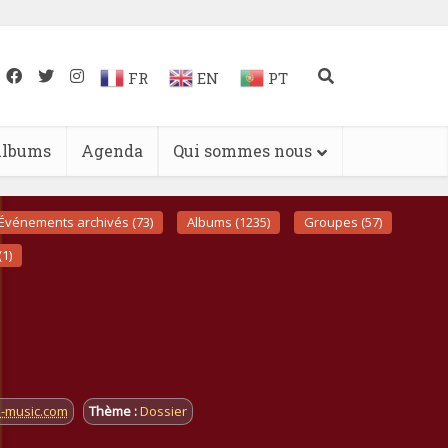
FR
EN
PT
lbums
Agenda
Qui sommes nous
Événements archivés (73)
Albums (1235)
Groupes (57)
(1)
i-music.com
Thème :
Dossier