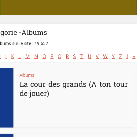
égorie -Albums
lbums sur le site : 19 652
I
J
K
L
M
N
O
P
Q
R
S
T
U
V
W
Y
Z
{
ⴰ
Albums
La cour des grands (A ton tour
de jouer)