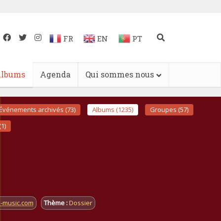
FR
EN
PT
lbums
Agenda
Qui sommes nous
Événements archivés (73)
Albums (1235)
Groupes (57)
(1)
i-music.com
Thème :
Dossier