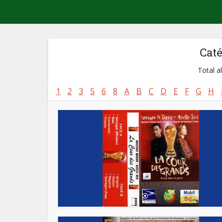
Cat
Total a
1
2
3
5
6
8
A
B
C
D
E
F
G
H