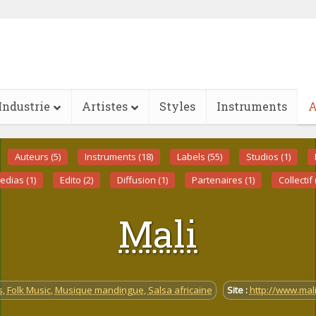
Industrie
Artistes
Styles
Instruments
A
Auteurs (5)
Instruments (18)
Labels (55)
Studios (1)
edias (1)
Edito (2)
Diffusion (1)
Partenaires (1)
Collectif 
Mali
s
,
Folk Music
,
Musique mandingue
,
Salsa africaine
Site :
http://www.mal