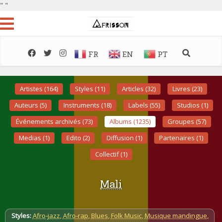
"
"
FR
EN
PT
Artistes (164)
Styles (11)
Articles (32)
Livres (23)
Auteurs (5)
Instruments (18)
Labels (55)
Studios (1)
Événements archivés (73)
Albums (1235)
Groupes (57)
Medias (1)
Edito (2)
Diffusion (1)
Partenaires (1)
Collectif (1)
Mali
Styles:
Afro-jazz
,
Afro-rap
,
Blues
,
Folk Music
,
Musique mandingue
,