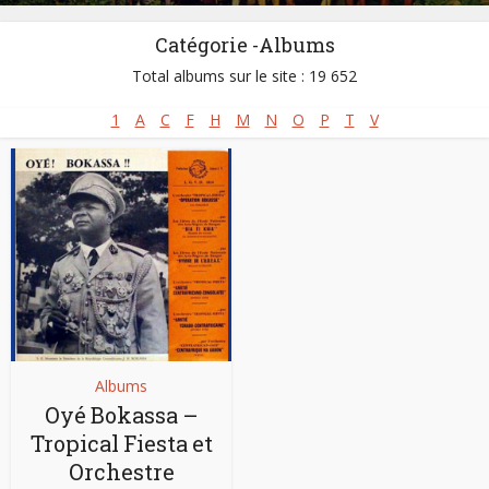
Catégorie -Albums
Total albums sur le site : 19 652
1
A
C
F
H
M
N
O
P
T
V
Albums
Oyé Bokassa –
Tropical Fiesta et
Orchestre