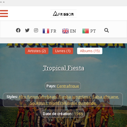
"
"
FR
EN
PT
Artistes (2)
Livres (1)
Albums (15)
Tropical Fiesta
Pays:
Centrafrique
Styles:
Afro-fusion/afrobeats
,
Rumba congolaise
,
Salsa africaine
,
Soukouss
,
World / Musique du monde
Date de création :
1965