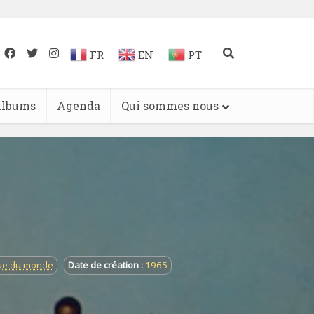
FR
EN
PT
lbums
Agenda
Qui sommes nous
que du monde
Date de création :
1965