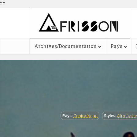
"
"
Archives/Documentation
Pays
Pays:
Centrafrique
Styles:
Afro-fusio