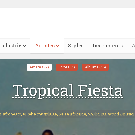
Industrie
Artistes
Styles
Instruments
A
Artistes (2)
Livres (1)
Albums (15)
Tropical Fiesta
n/afrobeats
,
Rumba congolaise
,
Salsa africaine
,
Soukouss
,
World / Musi