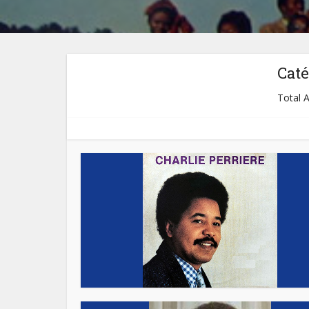
Caté
Total A