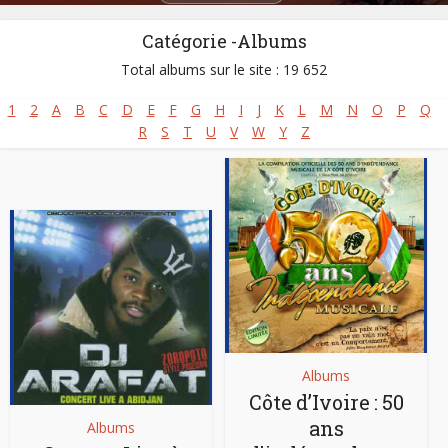
Catégorie -Albums
Total albums sur le site : 19 652
1
2
A
B
C
D
E
F
G
H
I
J
K
L
M
N
O
P
Q
R
S
T
U
V
W
Y
Z
Albums
Côte d’Ivoire : 50
ans
Albums