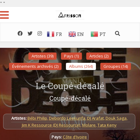
"
"
FR
EN
PT
Artistes (39)
Pays (1)
Articles (2)
Événements archivés (2)
Albums (264)
Groupes (14)
Le Coupé-décalé
Coupé-décalé
Artistes:
Bébi Philip
,
Debordo Leekunfa
,
DJ Arafat
,
Douk Saga
,
Jim K Ressource (DJ Ressource)
,
Molare
,
Tata Keny
Pays:
Côte d'Ivoire