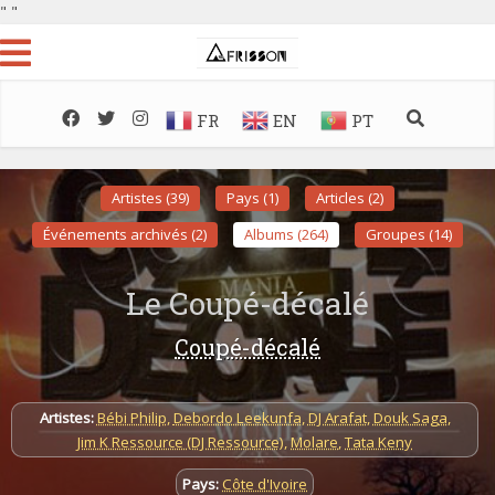
"
"
FR
EN
PT
Artistes (39)
Pays (1)
Articles (2)
Événements archivés (2)
Albums (264)
Groupes (14)
Le Coupé-décalé
Coupé-décalé
Artistes:
Bébi Philip
,
Debordo Leekunfa
,
DJ Arafat
,
Douk Saga
,
Jim K Ressource (DJ Ressource)
,
Molare
,
Tata Keny
Pays:
Côte d'Ivoire