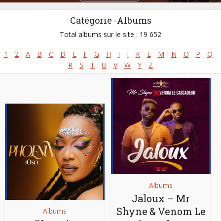
Catégorie -Albums
Total albums sur le site : 19 652
1
2
A
B
C
D
E
F
G
H
I
J
K
L
M
N
O
P
Q
R
S
T
U
V
W
Y
Z
Albums
Jaloux – Mr
Shyne & Venom Le
Albums